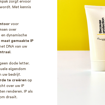
npak zorgt ervoor
 wordt. Met kennis
antoo
r
voor
ensen over
se en dynamische
 maat gemaakte IP
 het DNA van uw
entraal
.
 geen dode letter.
tuele eigendom
 uw bedrijf.
rde te creëren
op
cht over uw IP
en renderen. IP als
 om draait.