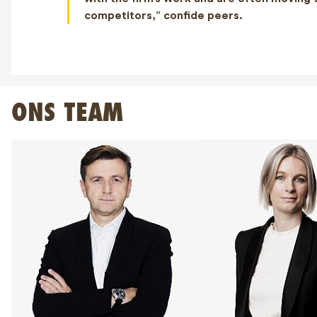
competitors,” confide peers.
ONS TEAM