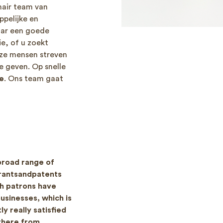
nair team van
pelijke en
aar een goede
e, of u zoekt
nze mensen streven
te geven. Op snelle
e
. Ons team gaat
broad range of
Brantsandpatents
th patrons have
usinesses, which is
ly really satisfied
 there from