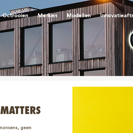
Octrooien
Merken
Modellen
Innovatieaft
 MATTERS
 nonsens, geen