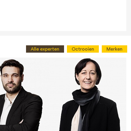
Alle experten
Octrooien
Merken