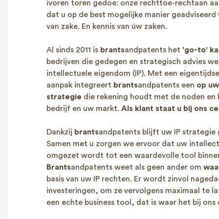
ivoren toren gedoe: onze rechttoe-rechtaan aa
dat u op de best mogelijke manier geadviseerd
van zake. En kennis van úw zaken.
Al sinds 2011 is
brants
andpatents het
'go-to' k
bedrijven die gedegen en strategisch advies w
intellectuele eigendom (IP). Met een eigentijd
aanpak
integreert
brants
andpatents een
op uw
strategie
die rekening houdt met de noden en
bedrijf en uw markt.
Als klant staat u bij ons c
Dankzij
brants
andpatents blijft uw IP strategie
Samen met u zorgen we ervoor dat uw intellec
omgezet wordt tot een waardevolle tool binnen
Brants
andpatents weet als geen ander om
waa
basis van uw IP rechten. Er wordt zinvol nageda
investeringen, om ze vervolgens maximaal te lat
een echte business tool, dat is waar het bij ons