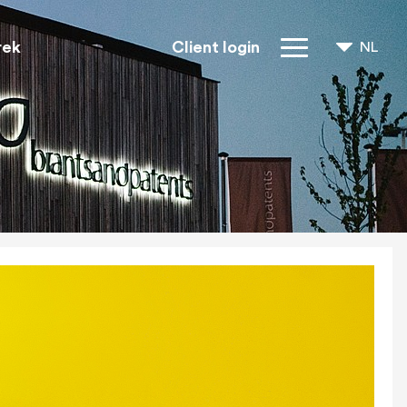
rek
Client login
NL
FR
EN
IP rechten
Over ons
Blogs
Jobs
FAQ
Contact