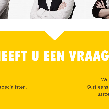
EEFT U EEN VRAA
.
Wee
pecialisten.
Surf eens
aarze