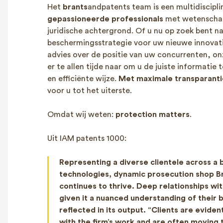
Het
brants
andpatents team is een multidiscipli
gepassioneerde professionals
met wetenschap
juridische achtergrond. Of u nu op zoek bent n
beschermingsstrategie voor uw nieuwe innovati
advies over de positie van uw concurrenten, o
er te allen tijde naar om u de juiste informatie 
en efficiënte wijze.
Met maximale transparanti
voor u tot het uiterste.
Omdat wij weten:
protection matters
.
Uit IAM patents 1000:
Representing a diverse clientele across a 
technologies, dynamic prosecution shop 
continues to thrive. Deep relationships wi
given it a nuanced understanding of their b
reflected in its output. “Clients are evident
with the firm’s work and are often moving