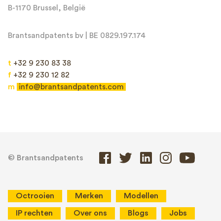
B-1170 Brussel, België
Brantsandpatents bv | BE 0829.197.174
t
+32 9 230 83 38
f
+32 9 230 12 82
m
info@brantsandpatents.com
© Brantsandpatents
Octrooien
Merken
Modellen
IP rechten
Over ons
Blogs
Jobs