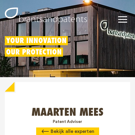
Octrooien
YOUR INNOVATION
OUR PROTECTION
Merken
Modellen
Innovatieaftrek
IP rechten
MAARTEN MEES
Over ons
Blogs
Patent Adviser
Bekijk alle experten
Jobs