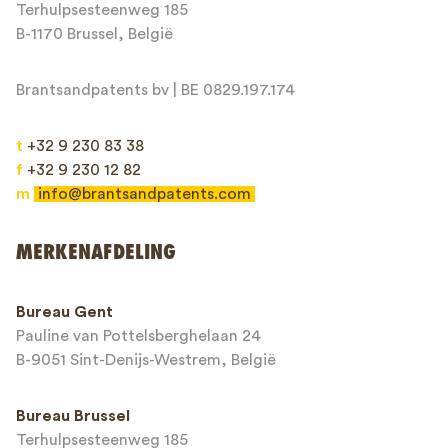
Terhulpsesteenweg 185
Bericht*
B-1170 Brussel, België
Brantsandpatents bv | BE 0829.197.174
t
+32 9 230 83 38
f
+32 9 230 12 82
m
info@brantsandpatents.com
Verzenden
MERKENAFDELING
This site is protected by reCAPTCHA and the Google
Privacy Policy
and
Bureau Gent
Terms of Service
apply.
Pauline van Pottelsberghelaan 24
B-9051 Sint-Denijs-Westrem, België
Bureau Brussel
Terhulpsesteenweg 185