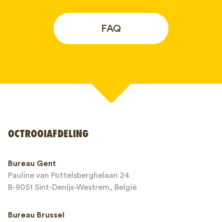
FAQ
Uw naam*
OCTROOIAFDELING
Telefoonnummer*
Bureau Gent
Pauline van Pottelsberghelaan 24
E-mailadres*
B-9051 Sint-Denijs-Westrem, België
Bureau Brussel