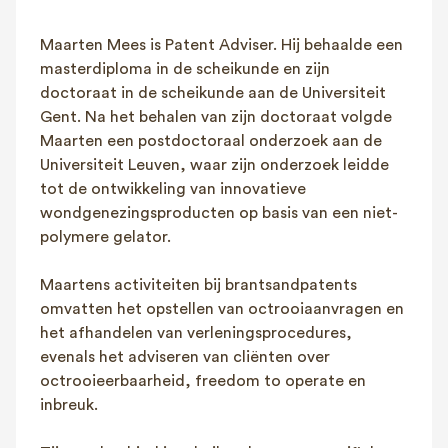
FAQ
Maarten Mees is Patent Adviser. Hij behaalde een
Contact
masterdiploma in de scheikunde en zijn
NL
FR
EN
doctoraat in de scheikunde aan de Universiteit
Gent. Na het behalen van zijn doctoraat volgde
Client login
Maarten een postdoctoraal onderzoek aan de
Universiteit Leuven, waar zijn onderzoek leidde
tot de ontwikkeling van innovatieve
wondgenezingsproducten op basis van een niet-
polymere gelator.
Maartens activiteiten bij brantsandpatents
omvatten het opstellen van octrooiaanvragen en
het afhandelen van verleningsprocedures,
evenals het adviseren van cliënten over
octrooieerbaarheid, freedom to operate en
inbreuk.