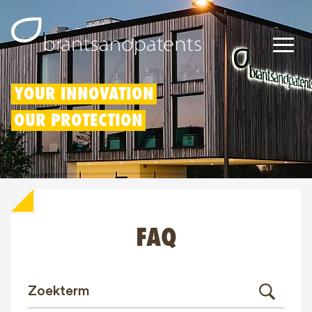
Octrooien
YOUR INNOVATION
OUR PROTECTION
Merken
Modellen
Innovatieaftrek
FAQ
IP rechten
Over ons
Blogs
Jobs