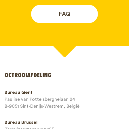
FAQ
Uw naam*
OCTROOIAFDELING
Telefoonnummer*
Bureau Gent
Pauline van Pottelsberghelaan 24
E-mailadres*
B-9051 Sint-Denijs-Westrem, België
Bureau Brussel