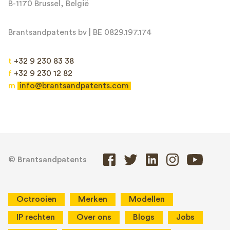
B-1170 Brussel, België
Brantsandpatents bv | BE 0829.197.174
t
+32 9 230 83 38
f
+32 9 230 12 82
m
info@brantsandpatents.com
© Brantsandpatents
Octrooien
Merken
Modellen
IP rechten
Over ons
Blogs
Jobs