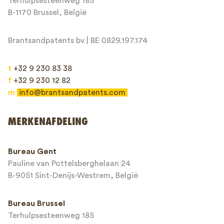
Terhulpsesteenweg 185
Bericht*
B-1170 Brussel, België
Brantsandpatents bv | BE 0829.197.174
t
+32 9 230 83 38
f
+32 9 230 12 82
m
info@brantsandpatents.com
Verzenden
MERKENAFDELING
This site is protected by reCAPTCHA and the Google
Privacy Policy
and
Bureau Gent
Terms of Service
apply.
Pauline van Pottelsberghelaan 24
B-9051 Sint-Denijs-Westrem, België
Bureau Brussel
Terhulpsesteenweg 185