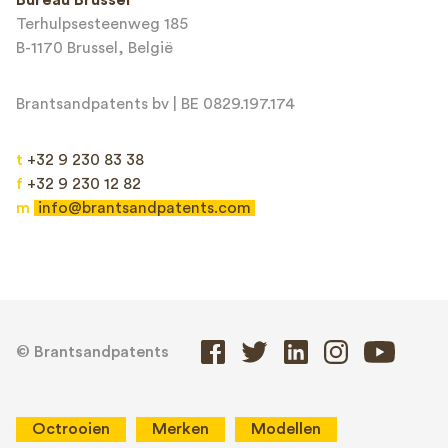
Terhulpsesteenweg 185
B-1170 Brussel, België
Brantsandpatents bv | BE 0829.197.174
t
+32 9 230 83 38
f
+32 9 230 12 82
m
info@brantsandpatents.com
© Brantsandpatents
Octrooien
Merken
Modellen