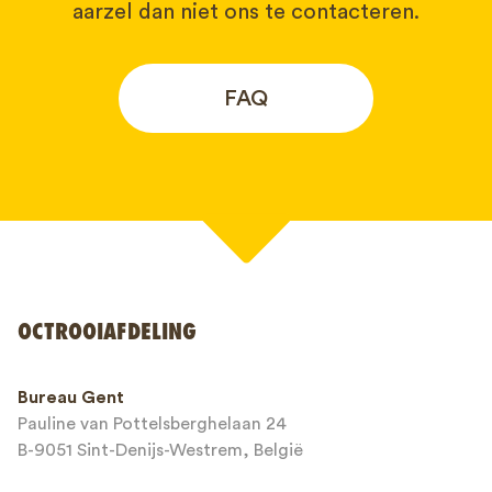
aarzel dan niet ons te contacteren.
FAQ
Uw naam*
OCTROOIAFDELING
Telefoonnummer*
Bureau Gent
Pauline van Pottelsberghelaan 24
E-mailadres*
B-9051 Sint-Denijs-Westrem, België