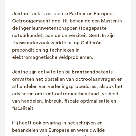
FAQ
Jenthe Tack is Associate Partner en Europees
Contact
Octrooigemachtigde. Hij behaalde een Master in
NL
FR
EN
de Ingenieurswetenschappen (toegepaste
natuurkunde), aan de Universiteit Gent. In zijn
Client login
thesisonderzoek werkte hij op Calderón
preconditioning technieken in
elektromagnetische veldproblemen.
Jenthe zijn activiteiten bij
brants
andpatents
omvatten het opstellen van octrooiaanvragen en
afhandelen van verleningsprocedures, alsook het
adviseren omtrent octrooieerbaarheid, vrijheid
van handelen, inbreuk, fiscale optimalisatie en
fiscaliteit.
Hij heeft ook ervaring in het schrijven en
behandelen van Europese en wereldwijde