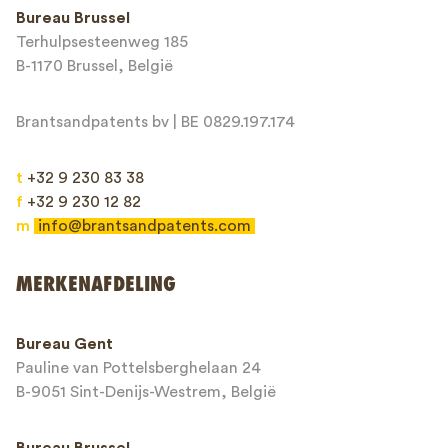
Bureau Brussel
Terhulpsesteenweg 185
Bericht*
B-1170 Brussel, België
Brantsandpatents bv | BE 0829.197.174
t
+32 9 230 83 38
f
+32 9 230 12 82
m
info@brantsandpatents.com
Verzenden
MERKENAFDELING
This site is protected by reCAPTCHA and the Google
Privacy Policy
and
Bureau Gent
Terms of Service
apply.
Pauline van Pottelsberghelaan 24
B-9051 Sint-Denijs-Westrem, België
Bureau Brussel