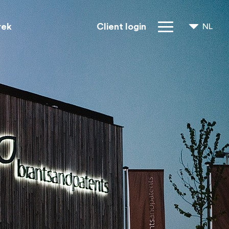
rek
Client login
NL
FR
EN
IP rechten
Over ons
Blogs
Jobs
FAQ
Contact