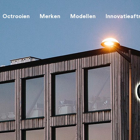
Octrooien
Merken
Modellen
Innovatieaft