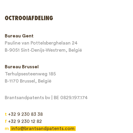
OCTROOIAFDELING
Telefoonnummer*
Bureau Gent
Pauline van Pottelsberghelaan 24
E-mailadres*
B-9051 Sint-Denijs-Westrem, België
Bureau Brussel
Terhulpsesteenweg 185
Bericht*
B-1170 Brussel, België
Brantsandpatents bv | BE 0829.197.174
t
+32 9 230 83 38
f
+32 9 230 12 82
m
info@brantsandpatents.com