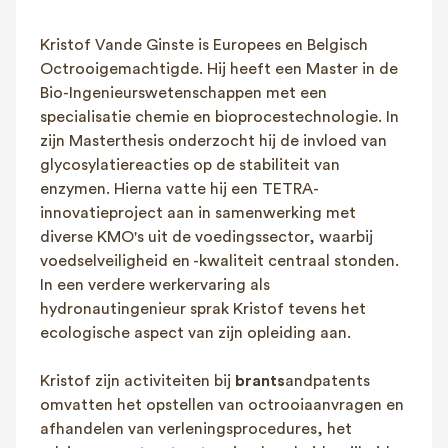
FAQ
Kristof Vande Ginste is Europees en Belgisch
Contact
Octrooigemachtigde. Hij heeft een Master in de
NL
FR
EN
Bio-Ingenieurswetenschappen met een
specialisatie chemie en bioprocestechnologie. In
Client login
zijn Masterthesis onderzocht hij de invloed van
glycosylatiereacties op de stabiliteit van
enzymen. Hierna vatte hij een TETRA-
innovatieproject aan in samenwerking met
diverse KMO's uit de voedingssector, waarbij
voedselveiligheid en -kwaliteit centraal stonden.
In een verdere werkervaring als
hydronautingenieur sprak Kristof tevens het
ecologische aspect van zijn opleiding aan.
Kristof zijn activiteiten bij
brants
andpatents
omvatten het opstellen van octrooiaanvragen en
afhandelen van verleningsprocedures, het