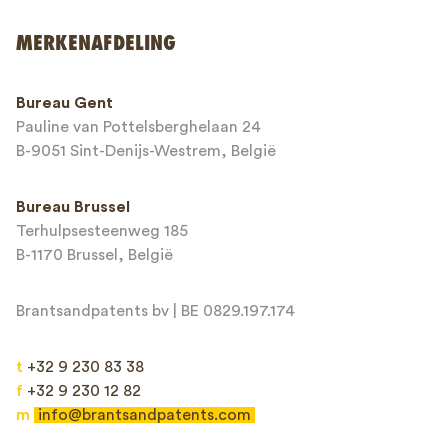
Verzenden
MERKENAFDELING
This site is protected by reCAPTCHA and the Google
Privacy Policy
and
Bureau Gent
Terms of Service
apply.
Pauline van Pottelsberghelaan 24
B-9051 Sint-Denijs-Westrem, België
Bureau Brussel
Terhulpsesteenweg 185
B-1170 Brussel, België
Brantsandpatents bv | BE 0829.197.174
t
+32 9 230 83 38
f
+32 9 230 12 82
m
info@brantsandpatents.com