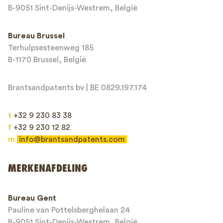
E-mailadres*
B-9051 Sint-Denijs-Westrem, België
Bureau Brussel
Terhulpsesteenweg 185
Bericht*
B-1170 Brussel, België
Brantsandpatents bv | BE 0829.197.174
t
+32 9 230 83 38
f
+32 9 230 12 82
m
info@brantsandpatents.com
Verzenden
MERKENAFDELING
This site is protected by reCAPTCHA and the Google
Privacy Policy
and
Bureau Gent
Terms of Service
apply.
Pauline van Pottelsberghelaan 24
B-9051 Sint-Denijs-Westrem, België