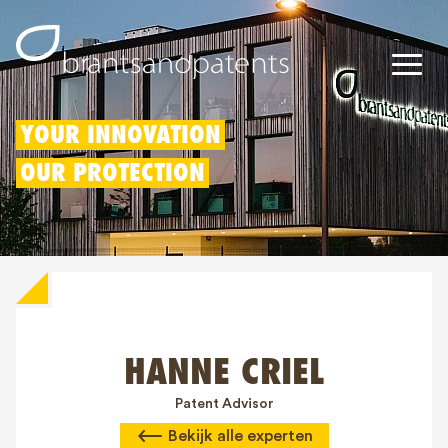
Octrooien
YOUR INNOVATION
OUR PROTECTION
Merken
Modellen
Innovatieaftrek
IP rechten
HANNE CRIEL
Over ons
Blogs
Patent Advisor
Bekijk alle experten
Jobs