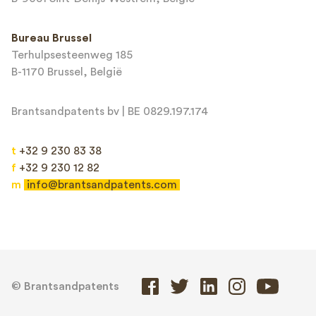
Bureau Brussel
Terhulpsesteenweg 185
B-1170 Brussel, België
Brantsandpatents bv | BE 0829.197.174
t
+32 9 230 83 38
f
+32 9 230 12 82
m
info@brantsandpatents.com
© Brantsandpatents