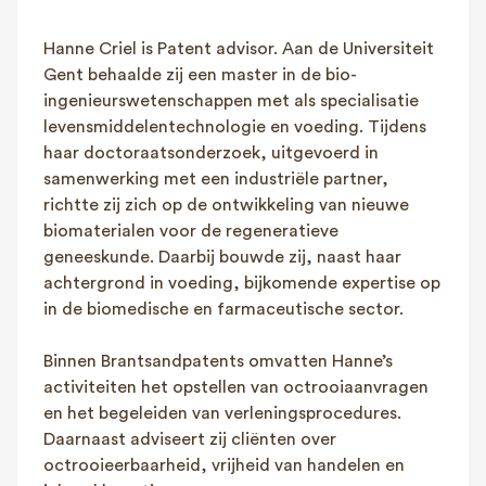
FAQ
Hanne Criel is Patent advisor. Aan de Universiteit
Contact
Gent behaalde zij een master in de bio-
NL
FR
EN
ingenieurswetenschappen met als specialisatie
levensmiddelentechnologie en voeding. Tijdens
Client login
haar doctoraatsonderzoek, uitgevoerd in
samenwerking met een industriële partner,
richtte zij zich op de ontwikkeling van nieuwe
biomaterialen voor de regeneratieve
geneeskunde. Daarbij bouwde zij, naast haar
achtergrond in voeding, bijkomende expertise op
in de biomedische en farmaceutische sector.
Binnen Brantsandpatents omvatten Hanne’s
activiteiten het opstellen van octrooiaanvragen
en het begeleiden van verleningsprocedures.
Daarnaast adviseert zij cliënten over
octrooieerbaarheid, vrijheid van handelen en