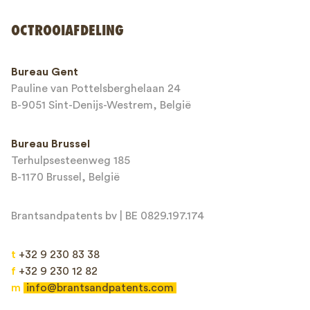
OCTROOIAFDELING
Telefoonnummer*
Bureau Gent
Pauline van Pottelsberghelaan 24
E-mailadres*
B-9051 Sint-Denijs-Westrem, België
Bureau Brussel
Terhulpsesteenweg 185
Bericht*
B-1170 Brussel, België
Brantsandpatents bv | BE 0829.197.174
t
+32 9 230 83 38
f
+32 9 230 12 82
m
info@brantsandpatents.com