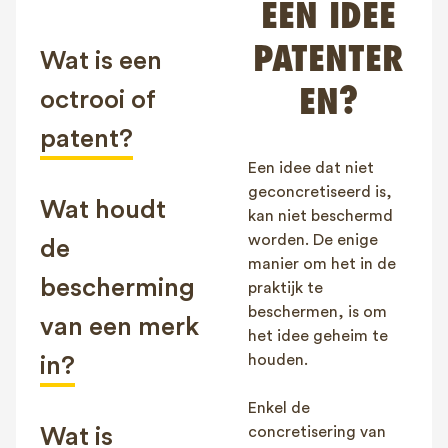
EEN IDEE
FAQ
PATENTER
Contact
Wat is een
NL
FR
EN
EN?
octrooi of
patent?
Client login
Een idee dat niet
geconcretiseerd is,
Wat houdt
kan niet beschermd
worden. De enige
de
manier om het in de
bescherming
praktijk te
beschermen, is om
van een merk
het idee geheim te
houden.
in?
Enkel de
Wat is
concretisering van