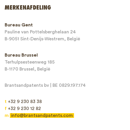
Verzenden
MERKENAFDELING
This site is protected by reCAPTCHA and the Google
Privacy Policy
and
Bureau Gent
Terms of Service
apply.
Pauline van Pottelsberghelaan 24
B-9051 Sint-Denijs-Westrem, België
Bureau Brussel
Terhulpsesteenweg 185
B-1170 Brussel, België
Brantsandpatents bv | BE 0829.197.174
t
+32 9 230 83 38
f
+32 9 230 12 82
m
info@brantsandpatents.com