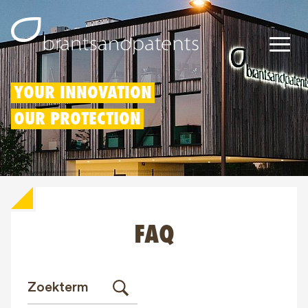
Octrooien
YOUR INNOVATION
OUR PROTECTION
Merken
Modellen
Innovatieaftrek
FAQ
IP rechten
Over ons
Blogs
Jobs