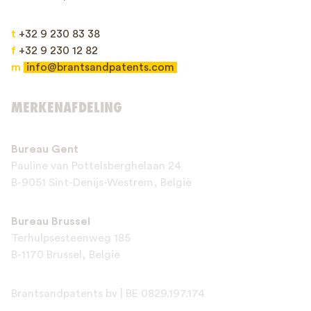
t
+32 9 230 83 38
f
+32 9 230 12 82
m
info@brantsandpatents.com
Verzenden
MERKENAFDELING
This site is protected by reCAPTCHA and the Google
Privacy Policy
and
Bureau Gent
Terms of Service
apply.
Pauline van Pottelsberghelaan 24
B-9051 Sint-Denijs-Westrem, België
Bureau Brussel
Terhulpsesteenweg 185
B-1170 Brussel, België
Brantsandpatents bv | BE 0829.197.174