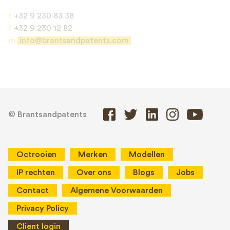
t
+32 9 230 83 38
f
+32 9 230 12 82
m
info@brantsandpatents.com
© Brantsandpatents
Octrooien
Merken
Modellen
IP rechten
Over ons
Blogs
Jobs
Contact
Algemene Voorwaarden
Privacy Policy
Client login