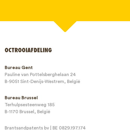
Uw naam*
OCTROOIAFDELING
Telefoonnummer*
Bureau Gent
Pauline van Pottelsberghelaan 24
E-mailadres*
B-9051 Sint-Denijs-Westrem, België
Bureau Brussel
Terhulpsesteenweg 185
Bericht*
B-1170 Brussel, België
Brantsandpatents bv | BE 0829.197.174