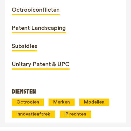
Octrooiconflicten
Patent Landscaping
Subsidies
Unitary Patent & UPC
DIENSTEN
Octrooien
Merken
Modellen
Innovatieaftrek
IP rechten