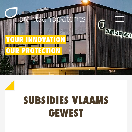
Octrooien
YOUR INNOVATION
OUR PROTECTION
Merken
Modellen
Innovatieaftrek
SUBSIDIES VLAAMS
IP rechten
Over ons
GEWEST
Blogs
Jobs