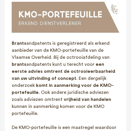
FAQ
Contact
NL
FR
EN
Client login
Brants
andpatents is geregistreerd als erkend
aanbieder van de KMO-portefeuille van de
Vlaamse Overheid. Bij de octrooiafdeling van
brants
andpatents kunt u terecht voor
een
eerste advies omtrent de octrooieerbaarheid
van uw uitvinding of concept
. Een dergelijk
onderzoek
komt in aanmerking voor de KMO-
portefeuille
. Ook andere juridische adviezen
zoals adviezen omtrent
vrijheid van handelen
kunnen in aanmerking komen voor de KMO
portefeuille.
De KMO-portefeuille is een maatregel waardoor