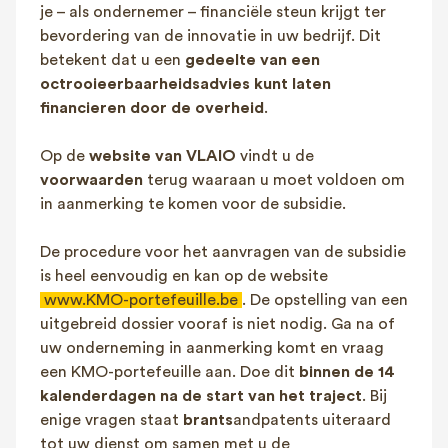
je – als ondernemer – financiële steun krijgt ter
bevordering van de innovatie in uw bedrijf. Dit
betekent dat u een
gedeelte van een
octrooieerbaarheidsadvies kunt laten
financieren door de overheid
.
Op de
website van VLAIO
vindt u de
voorwaarden
terug waaraan u moet voldoen om
in aanmerking te komen voor de subsidie.
De procedure voor het aanvragen van de subsidie
is heel eenvoudig en kan op de website
www.KMO-portefeuille.be
. De opstelling van een
uitgebreid dossier vooraf is niet nodig. Ga na of
uw onderneming in aanmerking komt en vraag
een KMO-portefeuille aan. Doe dit
binnen de 14
kalenderdagen na de start van het traject
. Bij
enige vragen staat
brants
andpatents uiteraard
tot uw dienst om samen met u de