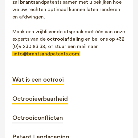
zal
brants
andpatents samen met u bekijken hoe
we uw rechten optimaal kunnen laten renderen
en afdwingen.
Maak een vrijblijvende afspraak met één van onze
experts van de
octrooiafdeling
en bel ons op +32
(0)9 230 83 38, of stuur een mail naar
info@brantsandpatents.com
.
Wat is een octrooi
Octrooieerbaarheid
Octrooiconflicten
Patent Landscaping