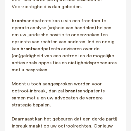
FAQ
Voorzichtigheid is dan geboden.
Contact
brants
andpatents kan u via een freedom to
NL
FR
EN
operate analyse (vrijheid van handelen) helpen
om uw juridische positie te onderzoeken ten
Client login
opzichte van rechten van anderen. Indien nodig
kan
brants
andpatents adviseren over de
(on)geldigheid van een octrooi en de mogelijke
acties zoals opposities en nietigheidsprocedures
met u bespreken.
Mocht u toch aangesproken worden voor
octrooi-inbreuk, dan zal
brants
andpatents
samen met u en uw advocaten de verdere
strategie bepalen.
Daarnaast kan het gebeuren dat een derde partij
inbreuk maakt op uw octrooirechten. Opnieuw