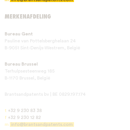
Verzenden
MERKENAFDELING
This site is protected by reCAPTCHA and the Google
Privacy Policy
and
Bureau Gent
Terms of Service
apply.
Pauline van Pottelsberghelaan 24
B-9051 Sint-Denijs-Westrem, België
Bureau Brussel
Terhulpsesteenweg 185
B-1170 Brussel, België
Brantsandpatents bv | BE 0829.197.174
t
+32 9 230 83 38
f
+32 9 230 12 82
m
info@brantsandpatents.com