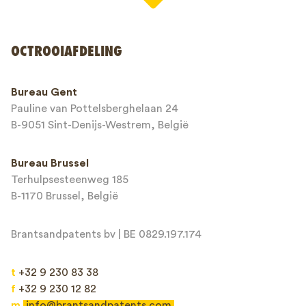
OCTROOIAFDELING
Telefoonnummer*
Bureau Gent
Pauline van Pottelsberghelaan 24
E-mailadres*
B-9051 Sint-Denijs-Westrem, België
Bureau Brussel
Terhulpsesteenweg 185
Bericht*
B-1170 Brussel, België
Brantsandpatents bv | BE 0829.197.174
t
+32 9 230 83 38
f
+32 9 230 12 82
m
info@brantsandpatents.com