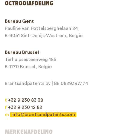
OCTROOIAFDELING
Telefoonnummer*
Bureau Gent
Pauline van Pottelsberghelaan 24
E-mailadres*
B-9051 Sint-Denijs-Westrem, België
Bureau Brussel
Terhulpsesteenweg 185
Bericht*
B-1170 Brussel, België
Brantsandpatents bv | BE 0829.197.174
t
+32 9 230 83 38
f
+32 9 230 12 82
m
info@brantsandpatents.com
Verzenden
MERKENAFDELING