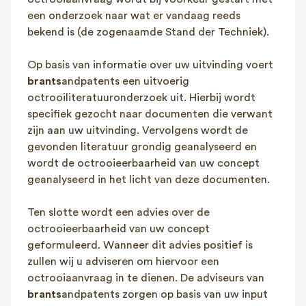
FAQ
een onderzoek naar wat er vandaag reeds
bekend is (de zogenaamde Stand der Techniek).
Contact
NL
FR
EN
Op basis van informatie over uw uitvinding voert
brants
andpatents een uitvoerig
Client login
octrooiliteratuuronderzoek uit. Hierbij wordt
specifiek gezocht naar documenten die verwant
zijn aan uw uitvinding. Vervolgens wordt de
gevonden literatuur grondig geanalyseerd en
wordt de octrooieerbaarheid van uw concept
geanalyseerd in het licht van deze documenten.
Ten slotte wordt een advies over de
octrooieerbaarheid van uw concept
geformuleerd. Wanneer dit advies positief is
zullen wij u adviseren om hiervoor een
octrooiaanvraag in te dienen. De adviseurs van
brants
andpatents zorgen op basis van uw input