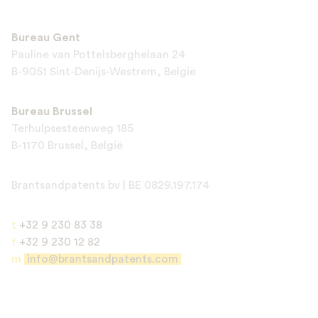
This site is protected by reCAPTCHA and the Google
Privacy Policy
and
Bureau Gent
Terms of Service
apply.
Pauline van Pottelsberghelaan 24
B-9051 Sint-Denijs-Westrem, België
Bureau Brussel
Terhulpsesteenweg 185
B-1170 Brussel, België
Brantsandpatents bv | BE 0829.197.174
t
+32 9 230 83 38
f
+32 9 230 12 82
m
info@brantsandpatents.com