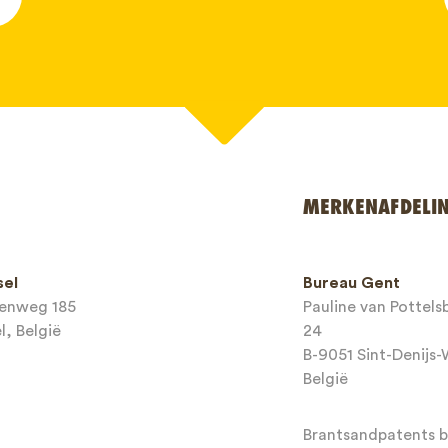
MERKENAFDELI
nummer*
sel
Bureau Gent
eenweg 185
Pauline van Pottel
es*
l, België
24
B-9051 Sint-Denijs
België
Brantsandpatents bv