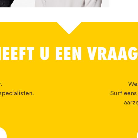
EEFT U EEN VRAA
.
Wee
pecialisten.
Surf eens
aarze