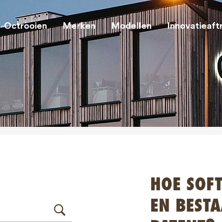
Octrooien
Merken
Modellen
Innovatieaft
HOE SOF
EN BEST