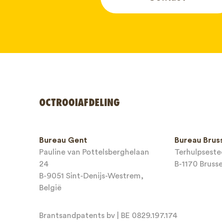
Uw naam*
OCTROOIAFDELING
Telefoon
Bureau Gent
Bureau Brus
Pauline van Pottelsberghelaan
Terhulpsest
E-mailadr
24
B-1170 Brusse
B-9051 Sint-Denijs-Westrem,
België
Brantsandpatents bv | BE 0829.197.174