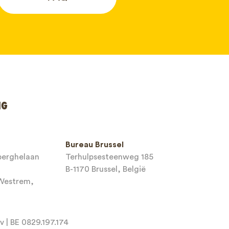
NG
Bureau Brussel
sberghelaan
Terhulpsesteenweg 185
B-1170 Brussel, België
-Westrem,
 | BE 0829.197.174