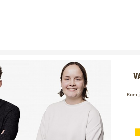
V
Kom j