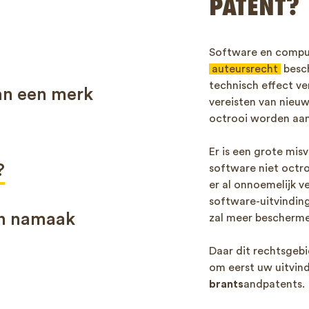
PATENT?
Software en comput
auteursrecht
besc
technisch effect ve
an een merk
vereisten van nieuw
octrooi worden aa
Er is een grote mis
?
software niet octro
er al onnoemelijk v
software-uitvindin
en namaak
zal meer bescherme
Daar dit rechtsgebi
om eerst uw uitvin
brants
andpatents.