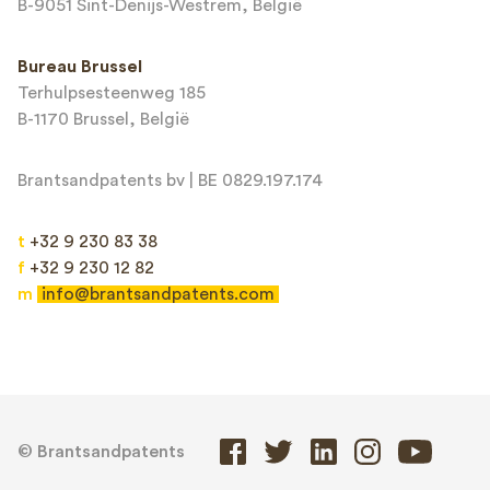
B-9051 Sint-Denijs-Westrem, België
Bureau Brussel
Terhulpsesteenweg 185
B-1170 Brussel, België
Brantsandpatents bv | BE 0829.197.174
t
+32 9 230 83 38
f
+32 9 230 12 82
m
info@brantsandpatents.com
© Brantsandpatents