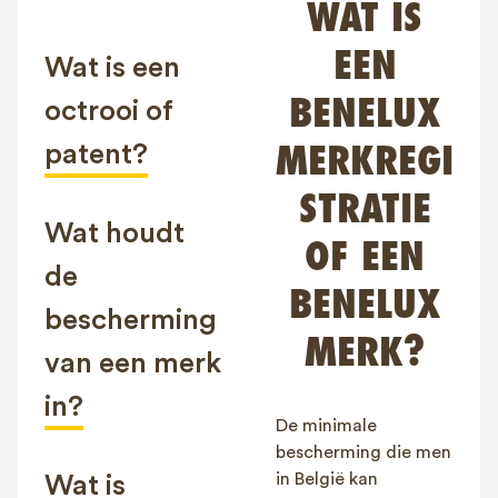
WAT IS
FAQ
EEN
Contact
Wat is een
NL
FR
EN
BENELUX
octrooi of
patent?
MERKREGI
Client login
STRATIE
Wat houdt
OF EEN
de
BENELUX
bescherming
MERK?
van een merk
in?
De minimale
bescherming die men
in België kan
Wat is