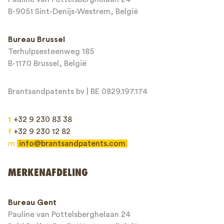
E-mailadres*
B-9051 Sint-Denijs-Westrem, België
Bureau Brussel
Terhulpsesteenweg 185
Bericht*
B-1170 Brussel, België
Brantsandpatents bv | BE 0829.197.174
t
+32 9 230 83 38
f
+32 9 230 12 82
m
info@brantsandpatents.com
Verzenden
MERKENAFDELING
This site is protected by reCAPTCHA and the Google
Privacy Policy
and
Bureau Gent
Terms of Service
apply.
Pauline van Pottelsberghelaan 24