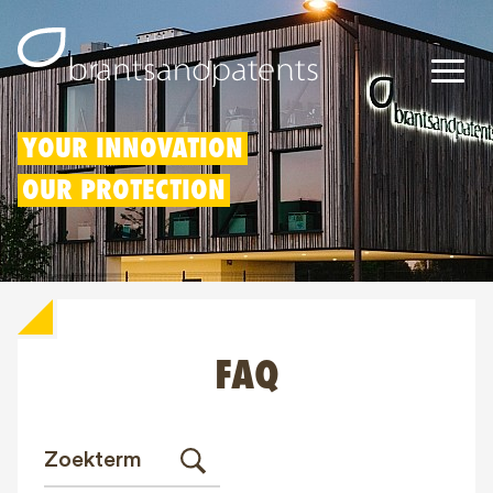
Octrooien
YOUR INNOVATION
OUR PROTECTION
Merken
Modellen
Innovatieaftrek
FAQ
IP rechten
Over ons
Blogs
Jobs