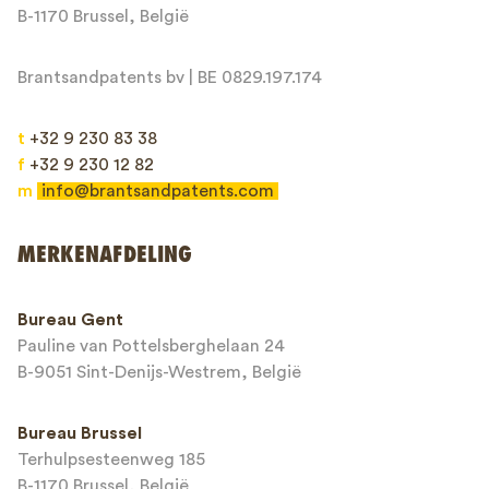
Bericht*
B-1170 Brussel, België
Brantsandpatents bv | BE 0829.197.174
t
+32 9 230 83 38
f
+32 9 230 12 82
m
info@brantsandpatents.com
Verzenden
MERKENAFDELING
This site is protected by reCAPTCHA and the Google
Privacy Policy
and
Bureau Gent
Terms of Service
apply.
Pauline van Pottelsberghelaan 24
B-9051 Sint-Denijs-Westrem, België
Bureau Brussel
Terhulpsesteenweg 185
B-1170 Brussel, België