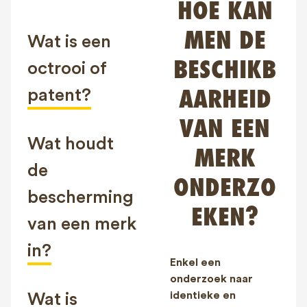
HOE KAN
FAQ
MEN DE
Contact
Wat is een
NL
FR
EN
BESCHIKB
octrooi of
patent?
AARHEID
Client login
VAN EEN
Wat houdt
MERK
de
ONDERZO
bescherming
EKEN?
van een merk
in?
Enkel een
onderzoek naar
identieke en
Wat is