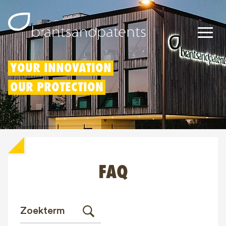
Octrooien
YOUR INNOVATION
OUR PROTECTION
Merken
Modellen
Innovatieaftrek
FAQ
IP rechten
Over ons
Blogs
Jobs