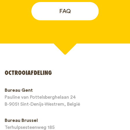
FAQ
Uw naam*
OCTROOIAFDELING
Telefoonnummer*
Bureau Gent
Pauline van Pottelsberghelaan 24
E-mailadres*
B-9051 Sint-Denijs-Westrem, België
Bureau Brussel
Terhulpsesteenweg 185