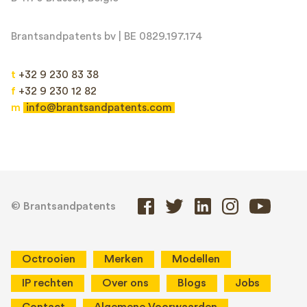
Brantsandpatents bv | BE 0829.197.174
t
+32 9 230 83 38
f
+32 9 230 12 82
m
info@brantsandpatents.com
© Brantsandpatents
Octrooien
Merken
Modellen
IP rechten
Over ons
Blogs
Jobs