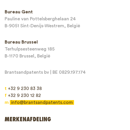
Bureau Gent
Pauline van Pottelsberghelaan 24
E-mailadres*
B-9051 Sint-Denijs-Westrem, België
Bureau Brussel
Terhulpsesteenweg 185
Bericht*
B-1170 Brussel, België
Brantsandpatents bv | BE 0829.197.174
t
+32 9 230 83 38
f
+32 9 230 12 82
m
info@brantsandpatents.com
Verzenden
MERKENAFDELING