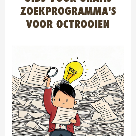
FAQ
ZOEKPROGRAMMA'S
Contact
VOOR OCTROOIEN
NL
FR
EN
Client login