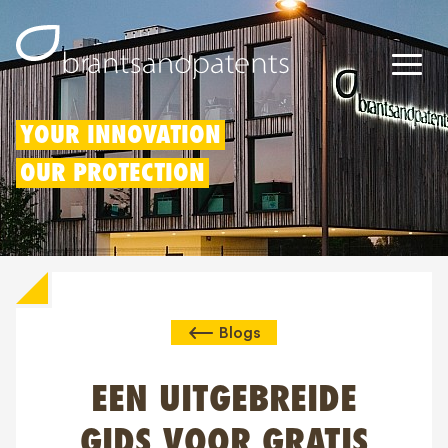
Octrooien
YOUR INNOVATION
OUR PROTECTION
Merken
Modellen
Innovatieaftrek
Blogs
IP rechten
Over ons
EEN UITGEBREIDE
Blogs
GIDS VOOR GRATIS
Jobs