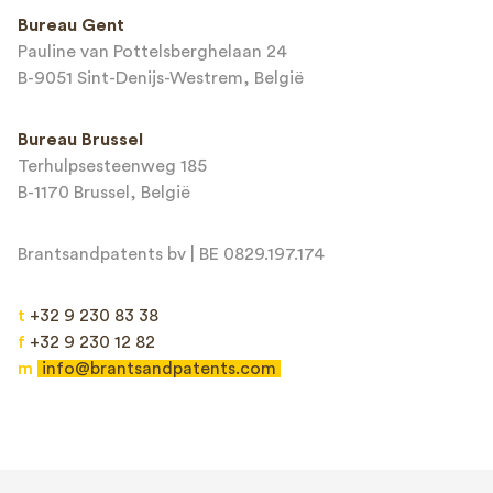
This site is protected by reCAPTCHA and the Google
Privacy Policy
and
Bureau Gent
Terms of Service
apply.
Pauline van Pottelsberghelaan 24
B-9051 Sint-Denijs-Westrem, België
Bureau Brussel
Terhulpsesteenweg 185
B-1170 Brussel, België
Brantsandpatents bv | BE 0829.197.174
t
+32 9 230 83 38
f
+32 9 230 12 82
m
info@brantsandpatents.com