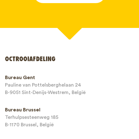
Uw naam*
OCTROOIAFDELING
Telefoonnummer*
Bureau Gent
Pauline van Pottelsberghelaan 24
E-mailadres*
B-9051 Sint-Denijs-Westrem, België
Bureau Brussel
Terhulpsesteenweg 185
Bericht*
B-1170 Brussel, België