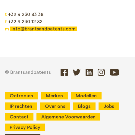
t
+32 9 230 83 38
f
+32 9 230 12 82
m
info@brantsandpatents.com
© Brantsandpatents
Octrooien
Merken
Modellen
IP rechten
Over ons
Blogs
Jobs
Contact
Algemene Voorwaarden
Privacy Policy