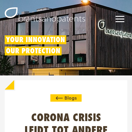
Octrooien
YOUR INNOVATION
OUR PROTECTION
Merken
Modellen
Innovatieaftrek
Blogs
IP rechten
Over ons
CORONA CRISIS
Blogs
LEIDT TOT ANDERE
Jobs