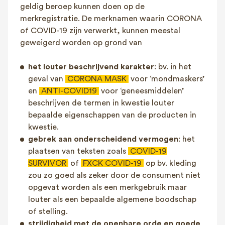
geldig beroep kunnen doen op de
merkregistratie. De merknamen waarin CORONA
of COVID-19 zijn verwerkt, kunnen meestal
geweigerd worden op grond van
het louter beschrijvend karakter
: bv. in het
geval van
CORONA MASK
voor ‘mondmaskers’
en
ANTI-COVID19
voor ‘geneesmiddelen’
beschrijven de termen in kwestie louter
bepaalde eigenschappen van de producten in
kwestie.
gebrek aan onderscheidend vermogen
: het
plaatsen van teksten zoals
COVID-19
SURVIVOR
of
FXCK COVID-19
op bv. kleding
zou zo goed als zeker door de consument niet
opgevat worden als een merkgebruik maar
louter als een bepaalde algemene boodschap
of stelling.
strijdigheid met de openbare orde en goede