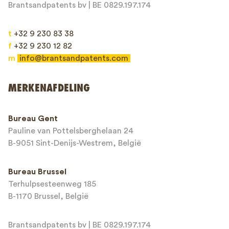
Brantsandpatents bv | BE 0829.197.174
t
+32 9 230 83 38
f
+32 9 230 12 82
m
info@brantsandpatents.com
Verzenden
MERKENAFDELING
This site is protected by reCAPTCHA and the Google
Privacy Policy
and
Bureau Gent
Terms of Service
apply.
Pauline van Pottelsberghelaan 24
B-9051 Sint-Denijs-Westrem, België
Bureau Brussel
Terhulpsesteenweg 185
B-1170 Brussel, België
Brantsandpatents bv | BE 0829.197.174