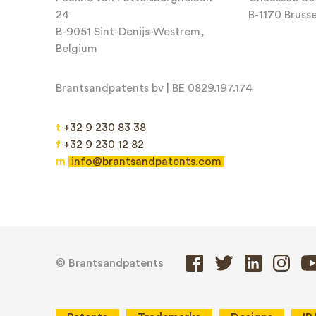
Email*
24
B-1170 Bruss
B-9051 Sint-Denijs-Westrem,
Belgium
Brantsandpatents bv | BE 0829.197.174
Message*
t
+32 9 230 83 38
f
+32 9 230 12 82
m
info@brantsandpatents.com
© Brantsandpatents