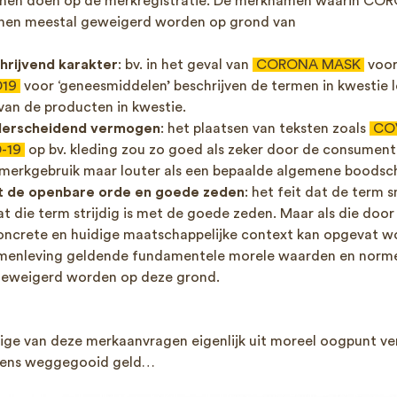
nnen doen op de merkregistratie. De merknamen waarin CO
unnen meestal geweigerd worden op grond van
hrijvend karakter
: bv. in het geval van
CORONA MASK
voor
D19
voor ‘geneesmiddelen’ beschrijven de termen in kwestie 
an de producten in kwestie.
derscheidend vermogen
: het plaatsen van teksten zoals
COV
-19
op bv. kleding zou zo goed als zeker door de consument
merkgebruik maar louter als een bepaalde algemene boodscha
et de openbare orde en goede zeden
: het feit dat de term 
at die term strijdig is met de goede zeden. Maar als die doo
oncrete en huidige maatschappelijke context kan opgevat wor
amenleving geldende fundamentele morele waarden en norme
 geweigerd worden op deze grond.
ge van deze merkaanvragen eigenlijk uit moreel oogpunt verwe
eens weggegooid geld…