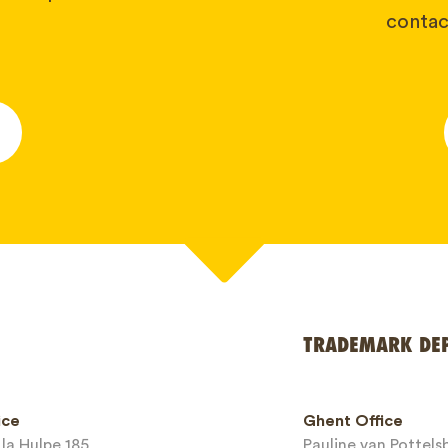
contact
*
TRADEMARK DE
ice
Ghent Office
la Hulpe 185
Pauline van Pottel