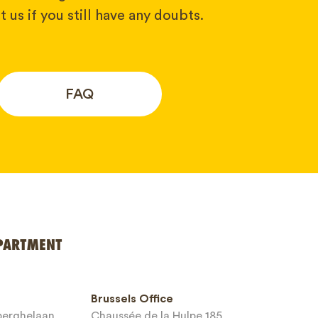
 us if you still have any doubts.
FAQ
PARTMENT
Brussels Office
sberghelaan
Chaussée de la Hulpe 185