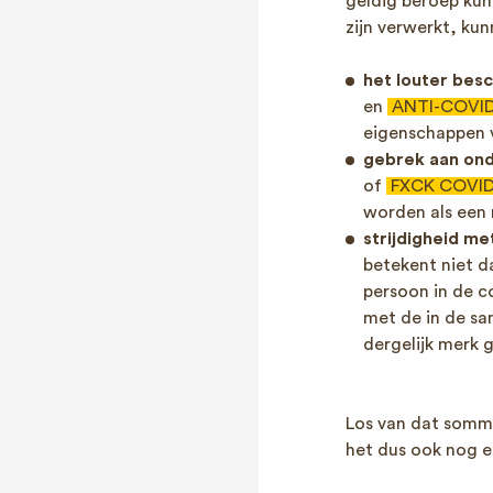
geldig beroep ku
zijn verwerkt, k
het louter besc
en
ANTI-COVI
eigenschappen v
gebrek aan on
of
FXCK COVID
worden als een 
strijdigheid m
betekent niet d
persoon in de c
met de in de s
dergelijk merk
Los van dat sommi
het dus ook nog 