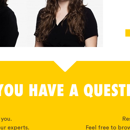
YOU HAVE A QUEST
 you.
Res
ur experts.
Feel free to bro