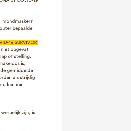
RONA of COVID-19
 ‘mondmaskers’
louter bepaalde
ID-19 SURVIVOR
 niet opgevat
p of stelling.
smakeloos is,
r de gemiddelde
den als strijdig
n, kan een
rpelijk zijn, is