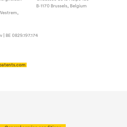
B-1170 Brussels, Belgium
-Westrem,
 | BE 0829.197.174
patents.com
 of Service
apply.