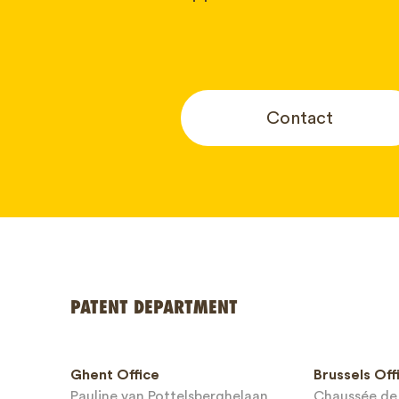
Contact
Your name
PATENT DEPARTMENT
Phone*
Ghent Office
Brussels Off
Pauline van Pottelsberghelaan
Chaussée de 