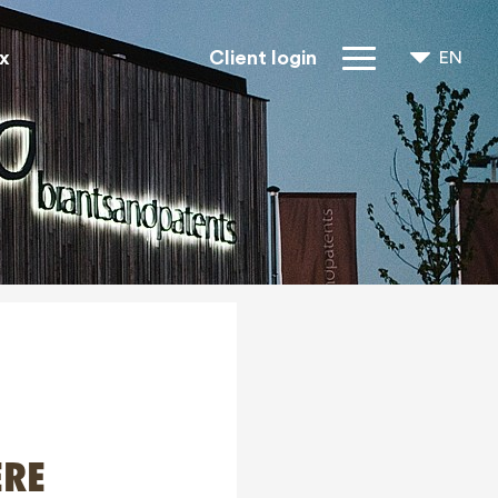
x
Client login
EN
NL
FR
IP Rights
About us
Blogs
Jobs
FAQ
Contact
ERE