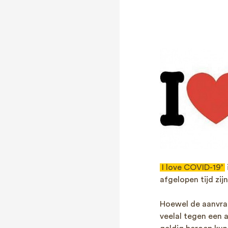
I love COVID-19’
afgelopen tijd zi
Hoewel de aanvrag
veelal tegen een 