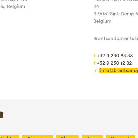
els, Belgium
24
B-9051 Sint-Denijs
Belgium
Brantsandpatents bv
t
+32 9 230 83 38
f
+32 9 230 12 82
m
info@brantsand
Send
This site is protected by reCAPTCHA and the Google
Privacy Policy
and
Terms