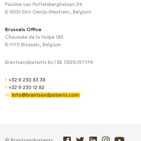
Pauline van Pottelsberghelaan 24
B-9051 Sint-Denijs-Westrem, Belgium
Brussels Office
Chaussée de la Hulpe 185
B-1170 Brussels, Belgium
Brantsandpatents bv | BE 0829.197.174
t
+32 9 230 83 38
f
+32 9 230 12 82
m
info@brantsandpatents.com
© Brantsandpatents