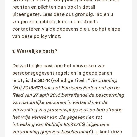
FAQ
rechten en plichten dan ook in detail
uiteengezet. Lees deze dus grondig. Indien u
Contact
vragen zou hebben, kunt u ons steeds
NL
FR
EN
contacteren via de gegevens die u op het einde
van deze policy vindt.
Client login
1. Wettelijke basis?
De wettelijke basis die het verwerken van
persoonsgegevens regelt en in goede banen
leidt, is de GDPR (volledige titel : “
Verordening
(EU) 2016/679 van het Europees Parlement en de
Raad van 27 april 2016 betreffende de bescherming
van natuurlijke personen in verband met de
verwerking van persoonsgegevens en betreffende
het vrije verkeer van die gegevens en tot
intrekking van Richtlijn 95/46/EG (algemene
verordening gegevensbescherming
”). U kunt deze