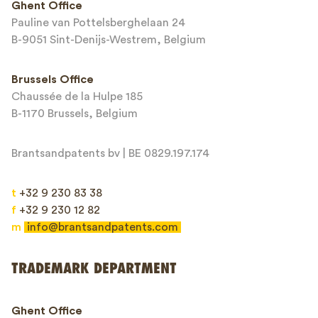
Ghent Office
Pauline van Pottelsberghelaan 24
Email*
B-9051 Sint-Denijs-Westrem, Belgium
Brussels Office
Chaussée de la Hulpe 185
Message*
B-1170 Brussels, Belgium
Brantsandpatents bv | BE 0829.197.174
t
+32 9 230 83 38
f
+32 9 230 12 82
m
info@brantsandpatents.com
Send
TRADEMARK DEPARTMENT
This site is protected by reCAPTCHA and the Google
Privacy Policy
and
Ghent Office
Terms of Service
apply.