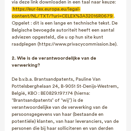
via deze link downloaden in een taal naar keuze:
https://eur-lex.europa.eu/legal-
content/NL/TXT/?uri=CELEX%3A32016R0679
.
Opgelet : dit is een lange en technische tekst. De
Belgische bevoegde autoriteit heeft een aantal
adviezen opgesteld, die u op hun site kunt
raadplegen (https://www.privacycommission.be).
2. Wie is de verantwoordelijke van de
verwerking?
De b.v.b.a. Brantsandpatents, Pauline Van
Pottelsberghelaan 24, B-9051 St-Denijs-Westrem,
België, KBO : BE0829.197.174 (hierna:
“Brantsandpatents” of “wij”) is de
verantwoordelijke van de verwerking van de
persoonsgegevens van haar (bestaande en
potentiële) klanten, van haar leveranciers, van de
personen die bij haar solliciteren en van derden