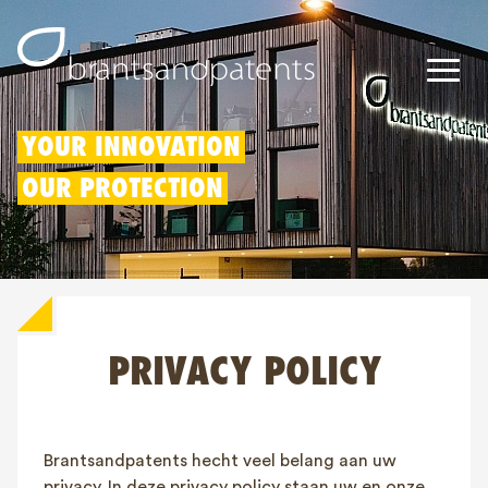
Patents
YOUR INNOVATION
OUR PROTECTION
Trademarks
Designs
Patent Box
PRIVACY POLICY
IP Rights
About us
Blogs
Brantsandpatents hecht veel belang aan uw
Jobs
privacy. In deze privacy policy staan uw en onze