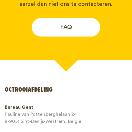
aarzel dan niet ons te contacteren.
FAQ
Uw naam*
OCTROOIAFDELING
Telefoonnummer*
Bureau Gent
Pauline van Pottelsberghelaan 24
E-mailadres*
B-9051 Sint-Denijs-Westrem, België