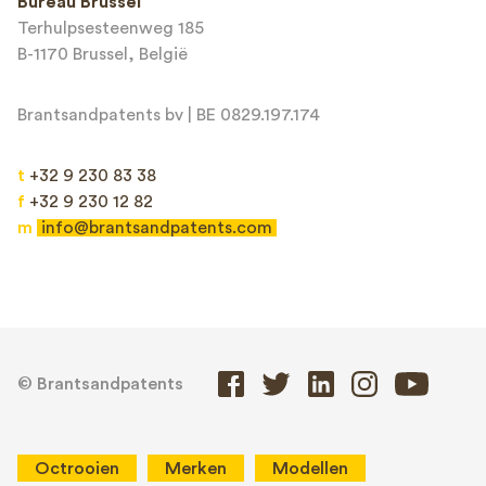
Bureau Brussel
Terhulpsesteenweg 185
B-1170 Brussel, België
Brantsandpatents bv | BE 0829.197.174
t
+32 9 230 83 38
f
+32 9 230 12 82
m
info@brantsandpatents.com
© Brantsandpatents
Octrooien
Merken
Modellen