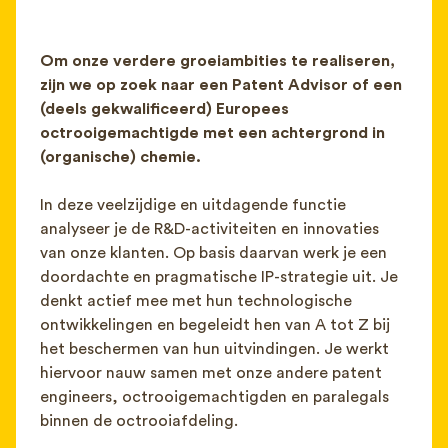
FAQ
Contact
Om onze verdere groeiambities te realiseren,
NL
FR
EN
zijn we op zoek naar een Patent Advisor of een
(deels gekwalificeerd) Europees
octrooigemachtigde met een achtergrond in
Client login
(organische) chemie.
In deze veelzijdige en uitdagende functie
analyseer je de R&D-activiteiten en innovaties
van onze klanten. Op basis daarvan werk je een
doordachte en pragmatische IP-strategie uit. Je
denkt actief mee met hun technologische
ontwikkelingen en begeleidt hen van A tot Z bij
het beschermen van hun uitvindingen. Je werkt
hiervoor nauw samen met onze andere patent
engineers, octrooigemachtigden en paralegals
binnen de octrooiafdeling.