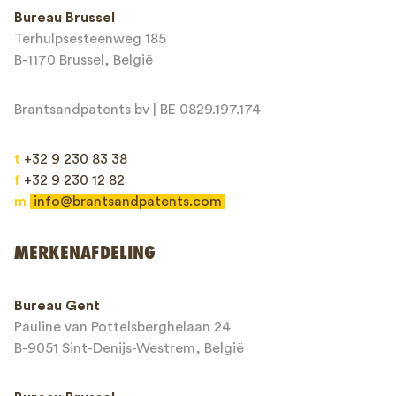
Bureau Brussel
Terhulpsesteenweg 185
Bericht*
B-1170 Brussel, België
Brantsandpatents bv | BE 0829.197.174
t
+32 9 230 83 38
f
+32 9 230 12 82
m
info@brantsandpatents.com
Verzenden
MERKENAFDELING
This site is protected by reCAPTCHA and the Google
Privacy Policy
and
Bureau Gent
Terms of Service
apply.
Pauline van Pottelsberghelaan 24
B-9051 Sint-Denijs-Westrem, België