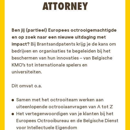
ATTORNEY
FAQ
Contact
NL
FR
EN
Ben jij (partieel) Europees octrooigemachtigde
en op zoek naar een nieuwe uitdaging met
Client login
impact?
Bij Brantsandpatents krijg je de kans om
bedrijven en organisaties te begeleiden bij het
beschermen van hun innovaties – van Belgische
KMO’s tot internationale spelers en
universiteiten.
Dit omvat o.a.
Samen met het octrooiteam werken aan
uiteenlopende octrooiaanvragen van A tot Z
Het vertegenwoordigen van je klanten bij het
Europees Octrooibureau en de Belgische Dienst
voor Intellectuele Eigendom