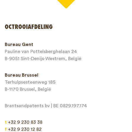
Uw naam*
OCTROOIAFDELING
Telefoonnummer*
Bureau Gent
Pauline van Pottelsberghelaan 24
E-mailadres*
B-9051 Sint-Denijs-Westrem, België
Bureau Brussel
Terhulpsesteenweg 185
Bericht*
B-1170 Brussel, België
Brantsandpatents bv | BE 0829.197.174
t
+32 9 230 83 38
f
+32 9 230 12 82