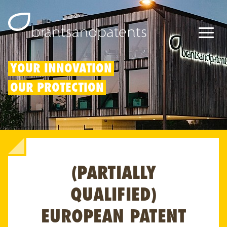
Octrooien
YOUR INNOVATION
OUR PROTECTION
Merken
Modellen
Innovatieaftrek
(PARTIALLY
IP rechten
Over ons
QUALIFIED)
Blogs
EUROPEAN PATENT
Jobs