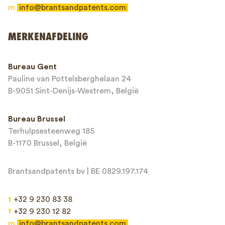
m
info@brantsandpatents.com
Verzenden
MERKENAFDELING
This site is protected by reCAPTCHA and the Google
Privacy Policy
and
Bureau Gent
Terms of Service
apply.
Pauline van Pottelsberghelaan 24
B-9051 Sint-Denijs-Westrem, België
Bureau Brussel
Terhulpsesteenweg 185
B-1170 Brussel, België
Brantsandpatents bv | BE 0829.197.174
t
+32 9 230 83 38
f
+32 9 230 12 82
m
info@brantsandpatents.com