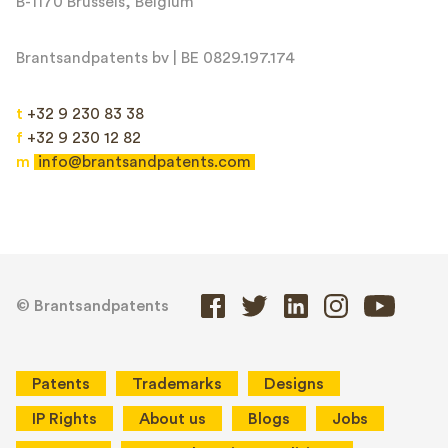
B-1170 Brussels, Belgium
Brantsandpatents bv | BE 0829.197.174
t
+32 9 230 83 38
f
+32 9 230 12 82
m
info@brantsandpatents.com
© Brantsandpatents
Patents
Trademarks
Designs
IP Rights
About us
Blogs
Jobs