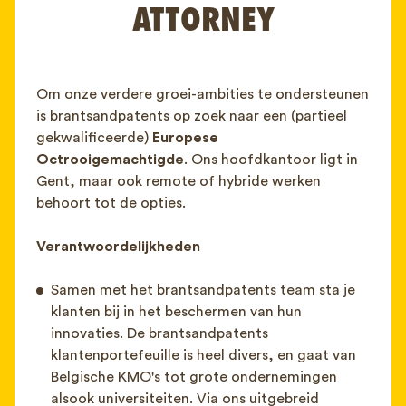
ATTORNEY
FAQ
Contact
NL
FR
EN
Om onze verdere groei-ambities te ondersteunen
is brantsandpatents op zoek naar een (partieel
Client login
gekwalificeerde)
Europese
Octrooigemachtigde
. Ons hoofdkantoor ligt in
Gent, maar ook remote of hybride werken
behoort tot de opties.
Verantwoordelijkheden
Samen met het brantsandpatents team sta je
klanten bij in het beschermen van hun
innovaties. De brantsandpatents
klantenportefeuille is heel divers, en gaat van
Belgische KMO's tot grote ondernemingen
alsook universiteiten. Via ons uitgebreid