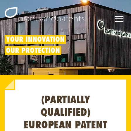
Patents
YOUR INNOVATION
OUR PROTECTION
Trademarks
Designs
Patent Box
(PARTIALLY
IP Rights
About us
QUALIFIED)
Blogs
EUROPEAN PATENT
Jobs