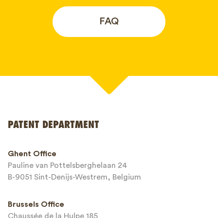
FAQ
Your name*
PATENT DEPARTMENT
Phone*
Ghent Office
Pauline van Pottelsberghelaan 24
Email*
B-9051 Sint-Denijs-Westrem, Belgium
Brussels Office
Chaussée de la Hulpe 185