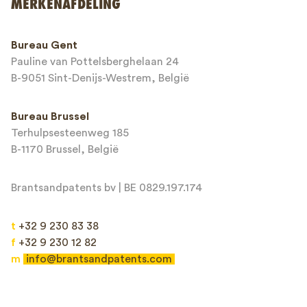
MERKENAFDELING
This site is protected by reCAPTCHA and the Google
Privacy Policy
and
Bureau Gent
Terms of Service
apply.
Pauline van Pottelsberghelaan 24
B-9051 Sint-Denijs-Westrem, België
Bureau Brussel
Terhulpsesteenweg 185
B-1170 Brussel, België
Brantsandpatents bv | BE 0829.197.174
t
+32 9 230 83 38
f
+32 9 230 12 82
m
info@brantsandpatents.com