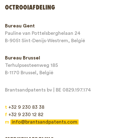
OCTROOIAFDELING
Telefoonnummer*
Bureau Gent
Pauline van Pottelsberghelaan 24
E-mailadres*
B-9051 Sint-Denijs-Westrem, België
Bureau Brussel
Terhulpsesteenweg 185
Bericht*
B-1170 Brussel, België
Brantsandpatents bv | BE 0829.197.174
t
+32 9 230 83 38
f
+32 9 230 12 82
m
info@brantsandpatents.com
Verzenden