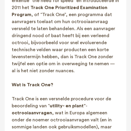
erkende “the need for speed” en introduceerde in
2011 het
Track One Prioritized Examination
Program
, of “Track One”, een programma dat
aanvragers toelaat om hun octrooiaanvraag
versneld te laten behandelen. Als een aanvrager
dringend nood of baat heeft bij een verleend
octrooi, bijvoorbeeld voor snel evoluerende
technische velden waar producten een korte
levenstermijn hebben, dan is Track One zonder
twijfel een optie om in overweging te nemen —
al is het niet zonder nuances.
Wat is Track One?
Track One is een versnelde procedure voor de
beoordeling van “
utility- en
plant”
-
octrooiaanvragen
, wat in Europa algemeen
onder de noemer octrooiaanvragen valt (en in
sommige landen ook gebruiksmodellen), maar