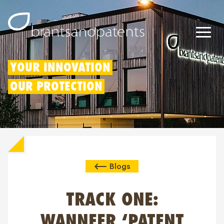
Octrooien
YOUR INNOVATION
OUR PROTECTION
Merken
Modellen
Innovatieaftrek
Blogs
IP rechten
Over ons
TRACK ONE:
Blogs
WANNEER ‘PATENT
Jobs