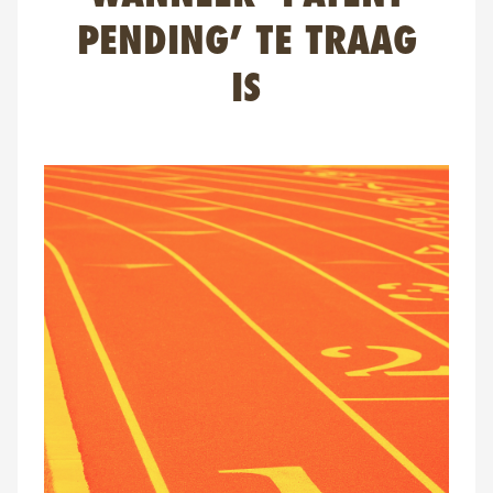
FAQ
PENDING’ TE TRAAG
Contact
IS
NL
FR
EN
Client login