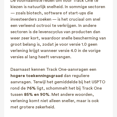
De voornaamste reden om voor Track One te
kiezen is natuurlijk snelheid. In sommige sectoren
— zoals biotech, software of start-ups die
investeerders zoeken — is het cruciaal om snel
een verleend octrooi te verkrijgen. In andere
sectoren is de levenscyclus van producten dan
weer zeer kort, waardoor snelle bescherming van
groot belang is, zodat je voor versie 1.0 geen
verlening krijgt wanneer versie 4.0 in de vorige
versies al lang heeft vervangen.
Daarnaast kennen Track One-aanvragen een
hogere toekenningsgraad
dan reguliere
aanvragen. Terwijl het gemiddelde bij het USPTO
rond de
76%
ligt, schommelt het bij Track One
tussen
85% en 90%
​​. Met andere woorden,
verlening komt niet alleen sneller, maar is ook
met grotere zekerheid.