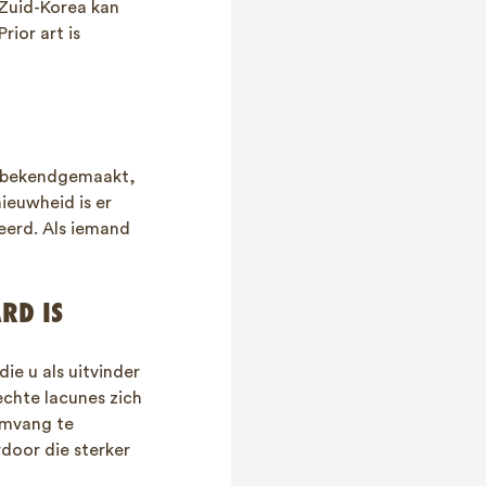
 Zuid-Korea kan
ior art is
is bekendgemaakt,
ieuwheid is er
teerd. Als iemand
RD IS
ie u als uitvinder
echte lacunes zich
omvang te
rdoor die sterker