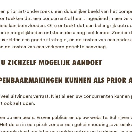
en prior art-onderzoek u een duidelijker beeld van het compe
 ontdekken dat een concurrent al heeft ingediend in een ve
eid kan beïnvloeden. Of u ontdekt dat een belangrijk octrooi
r er mogelijkheden ontstaan die u nog niet kende. Zonder d
 is zelden een goede strategie, en de kosten van een onderzo
dan de kosten van een verkeerd gerichte aanvraag.
T U ZICHZELF MOGELIJK AANDOET
PENBAARMAKINGEN KUNNEN ALS PRIOR A
t veel uitvinders verrast. Niet alleen uw concurrenten kunnen 
t ook zelf doen.
en op een beurs. Erover publiceren op uw website. Schrijven 
 Het delen in een pitch zonder een geheimhoudingsovereenk
mogelijkheid om later een geldig octrooi in te dienen, in ge