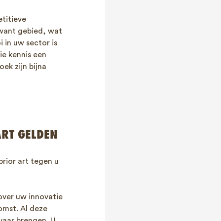
titieve
rwant gebied, wat
 in uw sector is
ie kennis een
ek zijn bijna
RT GELDEN
prior art tegen u
over uw innovatie
omst. Al deze
vaar brengen. U