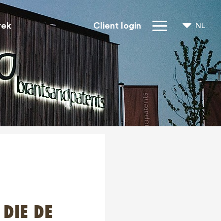
rek
Client login
NL
FR
EN
IP rechten
Over ons
Blogs
Jobs
FAQ
Contact
 DIE DE