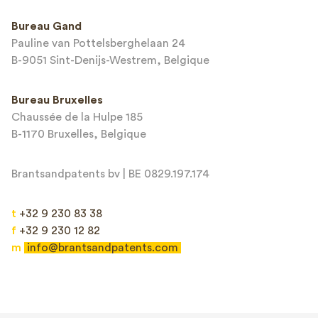
This site is protected by reCAPTCHA and the Google
Privacy Policy
and
Bureau Gand
Terms of Service
apply.
Pauline van Pottelsberghelaan 24
B-9051 Sint-Denijs-Westrem, Belgique
Bureau Bruxelles
Chaussée de la Hulpe 185
B-1170 Bruxelles, Belgique
Brantsandpatents bv | BE 0829.197.174
t
+32 9 230 83 38
f
+32 9 230 12 82
m
info@brantsandpatents.com