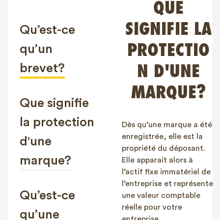
QUE
FAQ
SIGNIFIE LA
Contact
Qu’est-ce
NL
FR
EN
PROTECTIO
qu’un
brevet?
N D'UNE
Client login
MARQUE?
Que signifie
la protection
Dès qu’une marque a été
enregistrée, elle est la
d'une
propriété du déposant.
marque?
Elle apparait alors à
l’actif fixe immatériel de
l’entreprise et représente
Qu’est-ce
une valeur comptable
réelle pour votre
qu’une
entreprise.