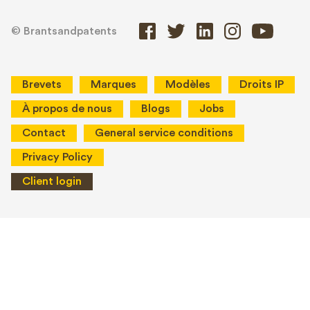
© Brantsandpatents
Brevets
Marques
Modèles
Droits IP
À propos de nous
Blogs
Jobs
Contact
General service conditions
Privacy Policy
Client login