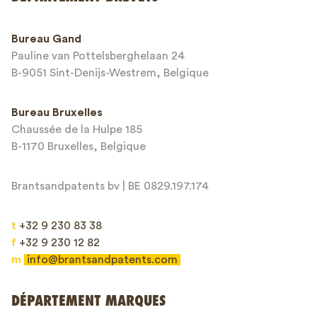
Numéro de téléphone*
Bureau Gand
Pauline van Pottelsberghelaan 24
Adresse email*
B-9051 Sint-Denijs-Westrem, Belgique
Bureau Bruxelles
Chaussée de la Hulpe 185
Message*
B-1170 Bruxelles, Belgique
Brantsandpatents bv | BE 0829.197.174
t
+32 9 230 83 38
f
+32 9 230 12 82
m
info@brantsandpatents.com
Envoyer
DÉPARTEMENT MARQUES