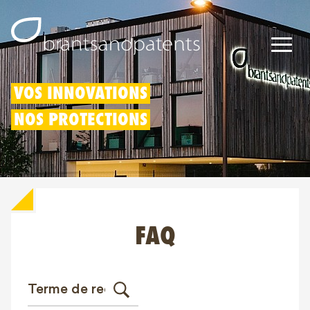
Brevets
VOS INNOVATIONS
NOS PROTECTIONS
Marques
Modèles
Déduction pour innovation
FAQ
Droits IP
À propos de nous
Blogs
Jobs