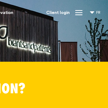
ovation
Client login
FR
NL
EN
Droits IP
À propos de
nous
Blogs
Jobs
FAQ
ION?
Contact