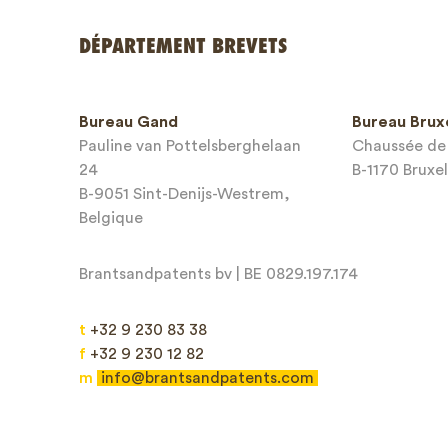
DÉPARTEMENT BREVETS
Bureau Gand
Bureau Brux
Pauline van Pottelsberghelaan
Chaussée de 
24
B-1170 Bruxel
B-9051 Sint-Denijs-Westrem,
Belgique
Brantsandpatents bv | BE 0829.197.174
t
+32 9 230 83 38
f
+32 9 230 12 82
m
info@brantsandpatents.com