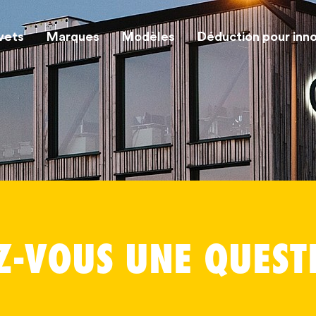
vets
Marques
Modèles
Déduction pour inn
Z-VOUS UNE QUEST