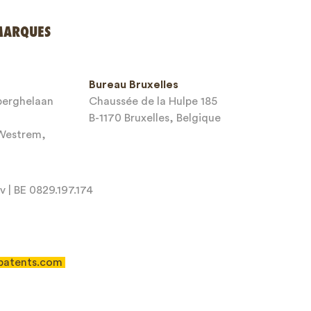
MARQUES
Bureau Bruxelles
sberghelaan
Chaussée de la Hulpe 185
B-1170 Bruxelles, Belgique
-Westrem,
 | BE 0829.197.174
patents.com