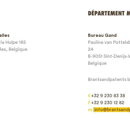
DÉPARTEMENT 
elles
Bureau Gand
la Hulpe 185
Pauline van Pottel
les, Belgique
24
B-9051 Sint-Denijs
Belgique
Brantsandpatents bv
t
+32 9 230 83 38
f
+32 9 230 12 82
m
info@brantsand