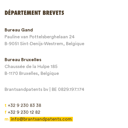
DÉPARTEMENT BREVETS
Numéro de téléphone*
Bureau Gand
Pauline van Pottelsberghelaan 24
Adresse email*
B-9051 Sint-Denijs-Westrem, Belgique
Bureau Bruxelles
Chaussée de la Hulpe 185
Message*
B-1170 Bruxelles, Belgique
Brantsandpatents bv | BE 0829.197.174
t
+32 9 230 83 38
f
+32 9 230 12 82
m
info@brantsandpatents.com