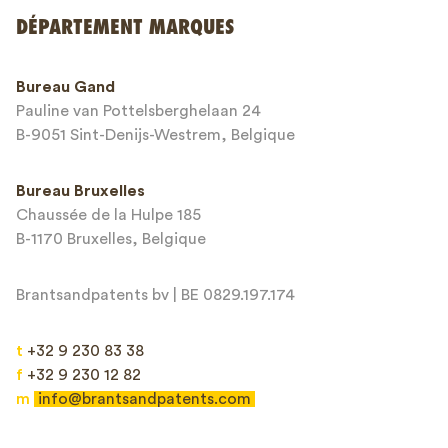
Envoyer
DÉPARTEMENT MARQUES
This site is protected by reCAPTCHA and the Google
Privacy Policy
and
Bureau Gand
Terms of Service
apply.
Pauline van Pottelsberghelaan 24
B-9051 Sint-Denijs-Westrem, Belgique
Bureau Bruxelles
Chaussée de la Hulpe 185
B-1170 Bruxelles, Belgique
Brantsandpatents bv | BE 0829.197.174
t
+32 9 230 83 38
f
+32 9 230 12 82
m
info@brantsandpatents.com