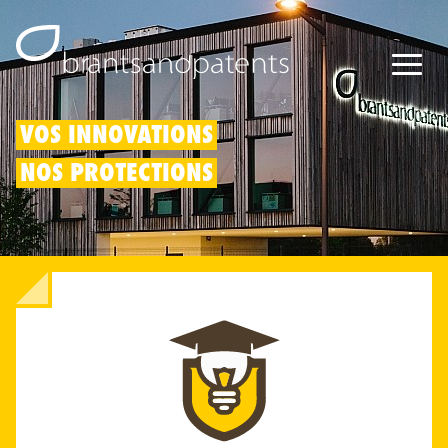
Brevets
VOS INNOVATIONS
NOS PROTECTIONS
Marques
Modèles
Déduction pour innovation
Droits IP
À propos de nous
Blogs
Jobs