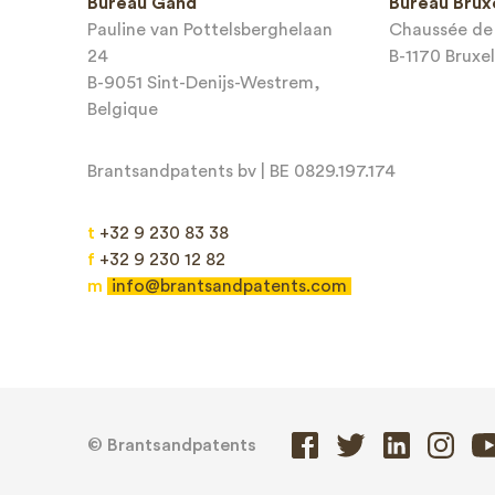
Bureau Gand
Bureau Brux
téléphone
Pauline van Pottelsberghelaan
Chaussée de 
24
B-1170 Bruxel
Adresse e
B-9051 Sint-Denijs-Westrem,
Belgique
Brantsandpatents bv | BE 0829.197.174
t
+32 9 230 83 38
Message*
f
+32 9 230 12 82
m
info@brantsandpatents.com
© Brantsandpatents