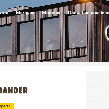
vets
Marques
Modèles
Déduction pour inn
ABANDER
l
xperts