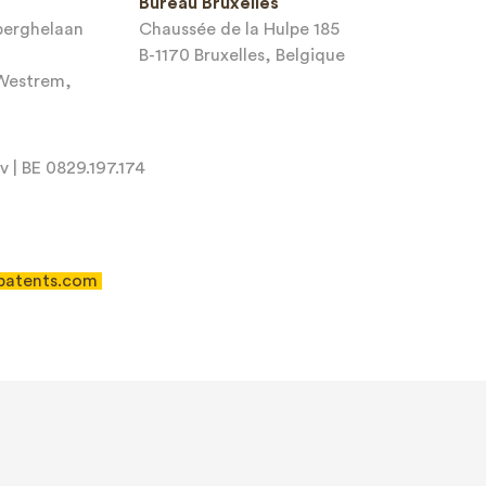
Bureau Bruxelles
sberghelaan
Chaussée de la Hulpe 185
B-1170 Bruxelles, Belgique
-Westrem,
 | BE 0829.197.174
patents.com
 of Service
apply.