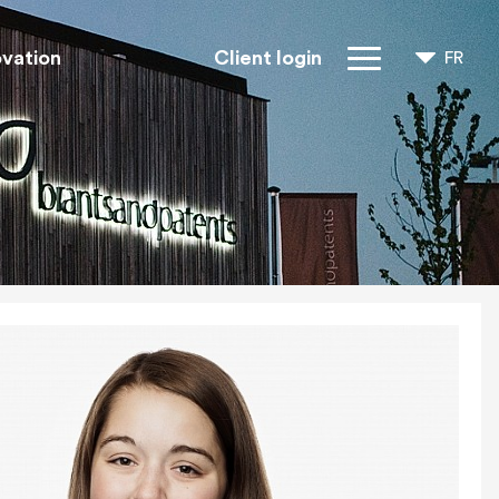
ovation
Client login
FR
NL
EN
Droits IP
À propos de
nous
Blogs
Jobs
FAQ
Contact