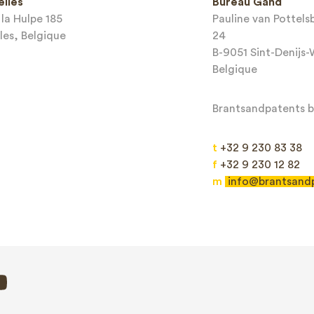
elles
Bureau Gand
*
la Hulpe 185
Pauline van Pottel
les, Belgique
24
mail*
B-9051 Sint-Denijs
Belgique
Brantsandpatents bv
t
+32 9 230 83 38
f
+32 9 230 12 82
m
info@brantsand
Envoyer
This site is protected by reCAPTCHA and the Google
Privacy Policy
and
Terms