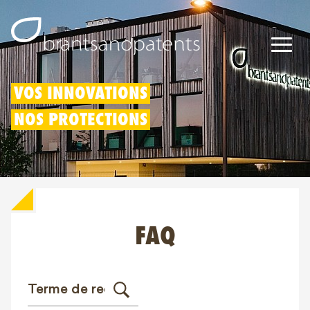
Brevets
VOS INNOVATIONS
NOS PROTECTIONS
Marques
Modèles
Déduction pour innovation
FAQ
Droits IP
À propos de nous
Blogs
Jobs