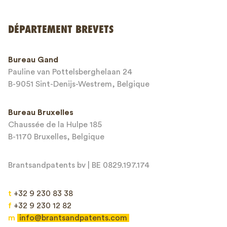
DÉPARTEMENT BREVETS
Numéro de téléphone*
Bureau Gand
Pauline van Pottelsberghelaan 24
Adresse email*
B-9051 Sint-Denijs-Westrem, Belgique
Bureau Bruxelles
Chaussée de la Hulpe 185
Message*
B-1170 Bruxelles, Belgique
Brantsandpatents bv | BE 0829.197.174
t
+32 9 230 83 38
f
+32 9 230 12 82
m
info@brantsandpatents.com