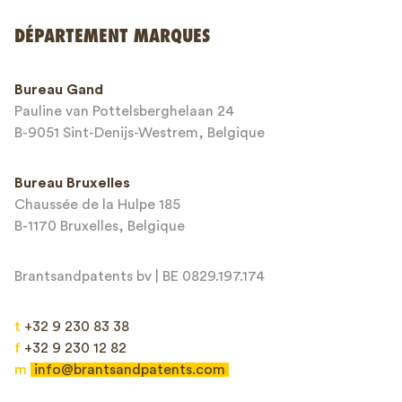
Envoyer
DÉPARTEMENT MARQUES
This site is protected by reCAPTCHA and the Google
Privacy Policy
and
Bureau Gand
Terms of Service
apply.
Pauline van Pottelsberghelaan 24
B-9051 Sint-Denijs-Westrem, Belgique
Bureau Bruxelles
Chaussée de la Hulpe 185
B-1170 Bruxelles, Belgique
Brantsandpatents bv | BE 0829.197.174
t
+32 9 230 83 38
f
+32 9 230 12 82
m
info@brantsandpatents.com