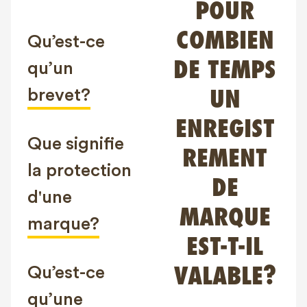
POUR
FAQ
COMBIEN
Contact
Qu’est-ce
NL
FR
EN
DE TEMPS
qu’un
brevet?
UN
Client login
ENREGIST
Que signifie
REMENT
la protection
DE
d'une
MARQUE
marque?
EST-T-IL
Qu’est-ce
VALABLE?
qu’une