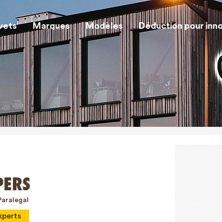
vets
Marques
Modèles
Déduction pour inn
PERS
Paralegal
xperts