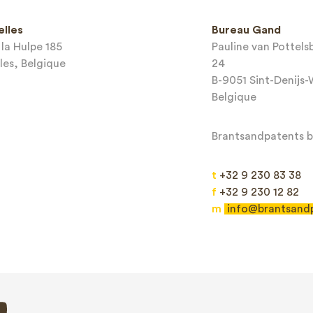
e
elles
Bureau Gand
*
la Hulpe 185
Pauline van Pottel
les, Belgique
24
mail*
B-9051 Sint-Denijs
Belgique
Brantsandpatents bv
t
+32 9 230 83 38
f
+32 9 230 12 82
m
info@brantsand
Envoyer
This site is protected by reCAPTCHA and the Google
Privacy Policy
and
Terms