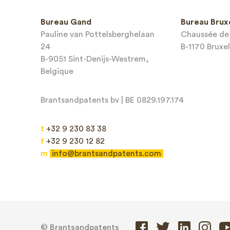
Numéro d
Bureau Gand
Bureau Brux
téléphone
Pauline van Pottelsberghelaan
Chaussée de 
24
B-1170 Bruxel
Adresse e
B-9051 Sint-Denijs-Westrem,
Belgique
Brantsandpatents bv | BE 0829.197.174
t
+32 9 230 83 38
Message*
f
+32 9 230 12 82
m
info@brantsandpatents.com
© Brantsandpatents