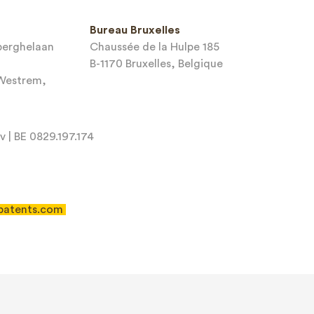
Bureau Bruxelles
sberghelaan
Chaussée de la Hulpe 185
B-1170 Bruxelles, Belgique
-Westrem,
 | BE 0829.197.174
patents.com
 of Service
apply.