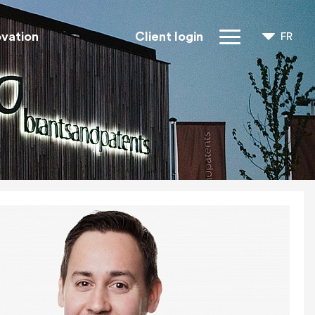
ovation
Client login
FR
NL
EN
Droits IP
À propos de
nous
Blogs
Jobs
FAQ
Contact