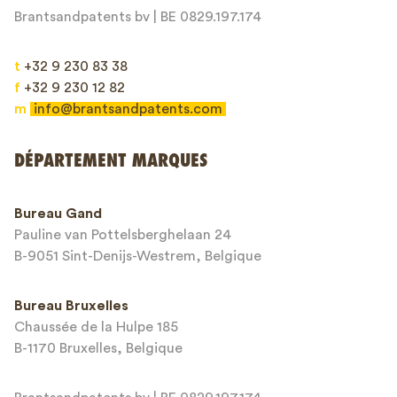
Brantsandpatents bv | BE 0829.197.174
t
+32 9 230 83 38
f
+32 9 230 12 82
m
info@brantsandpatents.com
Envoyer
DÉPARTEMENT MARQUES
This site is protected by reCAPTCHA and the Google
Privacy Policy
and
Bureau Gand
Terms of Service
apply.
Pauline van Pottelsberghelaan 24
B-9051 Sint-Denijs-Westrem, Belgique
Bureau Bruxelles
Chaussée de la Hulpe 185
B-1170 Bruxelles, Belgique