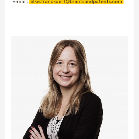
E-mail:
elke.franckaert@brantsandpatents.com