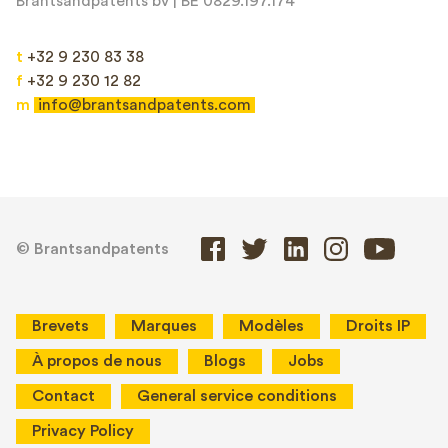
Brantsandpatents bv | BE 0829.197.174
t
+32 9 230 83 38
f
+32 9 230 12 82
m
info@brantsandpatents.com
© Brantsandpatents
Brevets
Marques
Modèles
Droits IP
À propos de nous
Blogs
Jobs
Contact
General service conditions
Privacy Policy