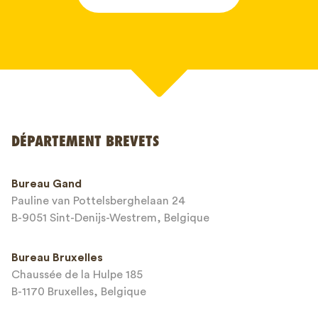
Votre nom*
DÉPARTEMENT BREVETS
Numéro de téléphone*
Bureau Gand
Pauline van Pottelsberghelaan 24
Adresse email*
B-9051 Sint-Denijs-Westrem, Belgique
Bureau Bruxelles
Chaussée de la Hulpe 185
Message*
B-1170 Bruxelles, Belgique