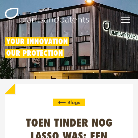
Octrooien
YOUR INNOVATION
OUR PROTECTION
Merken
Modellen
Innovatieaftrek
Blogs
IP rechten
Over ons
TOEN TINDER NOG
Blogs
LASSO WAS: EEN
Jobs