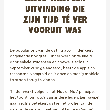
FAQ
UITVINDING DIE
Contact
ZIJN TIJD TÉ VER
NL
FR
EN
VOORUIT WAS
Client login
De populariteit van de dating app Tinder kent
ongekende hoogtes. Tinder werd ontwikkeld
door enkele studenten en hoewel slechts in
September 2012 gelanceerd, heeft de app zich
razendsnel verspreid en is deze op menig mobiele
telefoon terug te vinden.
Tinder werkt volgens het ‘Hot or Not’ principe:
het toont jou foto’s van andere leden. Een ‘swipe’
naar rechts betekent dat je het profiel van de
getoonde persoon wel ziet zitten, een ‘swipe’