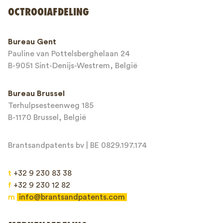
OCTROOIAFDELING
Telefoonnummer*
Bureau Gent
Pauline van Pottelsberghelaan 24
E-mailadres*
B-9051 Sint-Denijs-Westrem, België
Bureau Brussel
Terhulpsesteenweg 185
Bericht*
B-1170 Brussel, België
Brantsandpatents bv | BE 0829.197.174
t
+32 9 230 83 38
f
+32 9 230 12 82
m
info@brantsandpatents.com
Verzenden