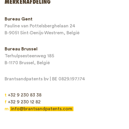
MERKENAFDELING
This site is protected by reCAPTCHA and the Google
Privacy Policy
and
Bureau Gent
Terms of Service
apply.
Pauline van Pottelsberghelaan 24
B-9051 Sint-Denijs-Westrem, België
Bureau Brussel
Terhulpsesteenweg 185
B-1170 Brussel, België
Brantsandpatents bv | BE 0829.197.174
t
+32 9 230 83 38
f
+32 9 230 12 82
m
info@brantsandpatents.com