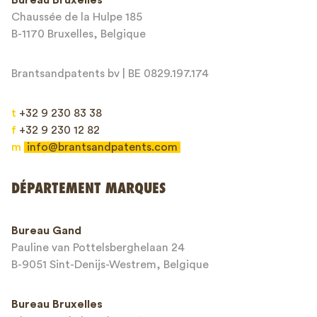
Chaussée de la Hulpe 185
Message*
B-1170 Bruxelles, Belgique
Brantsandpatents bv | BE 0829.197.174
t
+32 9 230 83 38
f
+32 9 230 12 82
m
info@brantsandpatents.com
Envoyer
DÉPARTEMENT MARQUES
This site is protected by reCAPTCHA and the Google
Privacy Policy
and
Bureau Gand
Terms of Service
apply.
Pauline van Pottelsberghelaan 24
B-9051 Sint-Denijs-Westrem, Belgique
Bureau Bruxelles