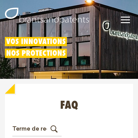
Brevets
VOS INNOVATIONS
NOS PROTECTIONS
Marques
Modèles
Déduction pour innovation
FAQ
Droits IP
À propos de nous
Blogs
Jobs