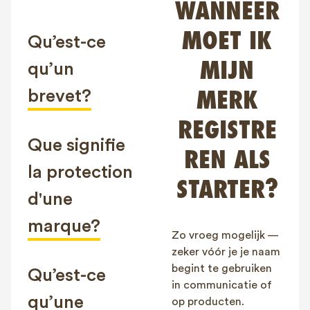
WANNEER
FAQ
MOET IK
Contact
Qu’est-ce
NL
FR
EN
MIJN
qu’un
brevet?
MERK
Client login
REGISTRE
Que signifie
REN ALS
la protection
STARTER?
d'une
marque?
Zo vroeg mogelijk —
zeker vóór je je naam
begint te gebruiken
Qu’est-ce
in communicatie of
qu’une
op producten.