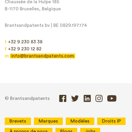
Chaussée de la Hulpe 185
B-1170 Bruxelles, Belgique
Brantsandpatents bv | BE 0829.197.174
t
+32 9 230 83 38
f
+32 9 230 12 82
m
info@brantsandpatents.com
© Brantsandpatents
Brevets
Marques
Modèles
Droits IP
À propos de nous
Blogs
Jobs