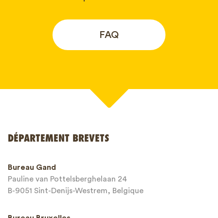
FAQ
Votre nom*
DÉPARTEMENT BREVETS
Numéro de téléphone*
Bureau Gand
Pauline van Pottelsberghelaan 24
Adresse email*
B-9051 Sint-Denijs-Westrem, Belgique
Bureau Bruxelles