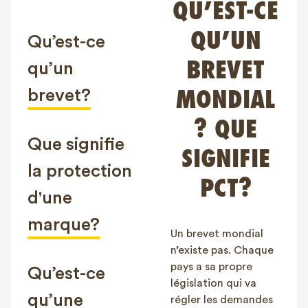
QU’EST-CE
FAQ
QU’UN
Contact
Qu’est-ce
NL
FR
EN
BREVET
qu’un
brevet?
MONDIAL
Client login
? QUE
Que signifie
SIGNIFIE
la protection
PCT?
d'une
marque?
Un brevet mondial
n’existe pas. Chaque
pays a sa propre
Qu’est-ce
législation qui va
qu’une
régler les demandes