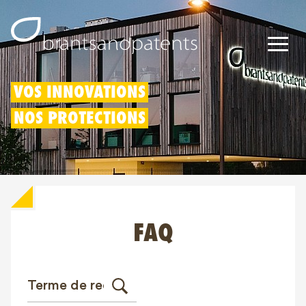
Brevets
VOS INNOVATIONS
NOS PROTECTIONS
Marques
Modèles
Déduction pour innovation
FAQ
Droits IP
À propos de nous
Blogs
Jobs