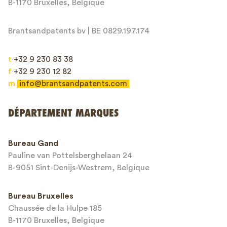
B-1170 Bruxelles, Belgique
Brantsandpatents bv | BE 0829.197.174
t
+32 9 230 83 38
f
+32 9 230 12 82
m
info@brantsandpatents.com
Envoyer
DÉPARTEMENT MARQUES
This site is protected by reCAPTCHA and the Google
Privacy Policy
and
Bureau Gand
Terms of Service
apply.
Pauline van Pottelsberghelaan 24
B-9051 Sint-Denijs-Westrem, Belgique
Bureau Bruxelles
Chaussée de la Hulpe 185
B-1170 Bruxelles, Belgique