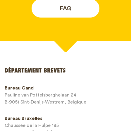
FAQ
Votre nom*
DÉPARTEMENT BREVETS
Numéro de téléphone*
Bureau Gand
Pauline van Pottelsberghelaan 24
Adresse email*
B-9051 Sint-Denijs-Westrem, Belgique
Bureau Bruxelles
Chaussée de la Hulpe 185
Message*