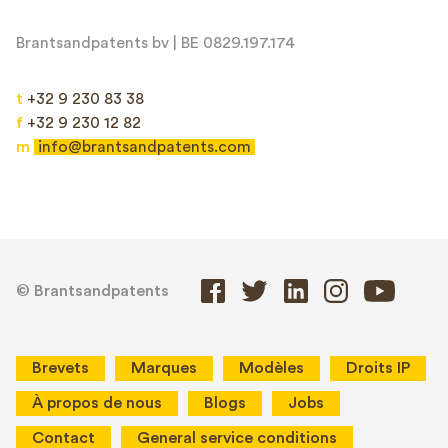
Brantsandpatents bv | BE 0829.197.174
t
+32 9 230 83 38
f
+32 9 230 12 82
m
info@brantsandpatents.com
© Brantsandpatents
Brevets
Marques
Modèles
Droits IP
À propos de nous
Blogs
Jobs
Contact
General service conditions