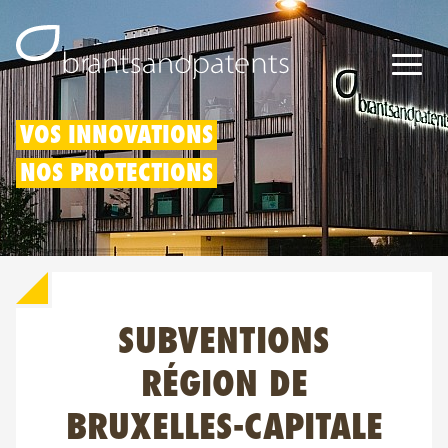
Brevets
VOS INNOVATIONS
NOS PROTECTIONS
Marques
Modèles
Déduction pour innovation
SUBVENTIONS
Droits IP
À propos de nous
RÉGION DE
Blogs
BRUXELLES-CAPITALE
Jobs