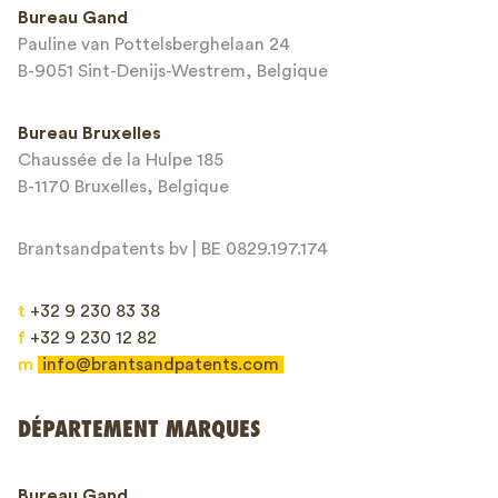
Bureau Gand
Pauline van Pottelsberghelaan 24
Adresse email*
B-9051 Sint-Denijs-Westrem, Belgique
Bureau Bruxelles
Chaussée de la Hulpe 185
Message*
B-1170 Bruxelles, Belgique
Brantsandpatents bv | BE 0829.197.174
t
+32 9 230 83 38
f
+32 9 230 12 82
m
info@brantsandpatents.com
Envoyer
DÉPARTEMENT MARQUES
This site is protected by reCAPTCHA and the Google
Privacy Policy
and
Bureau Gand