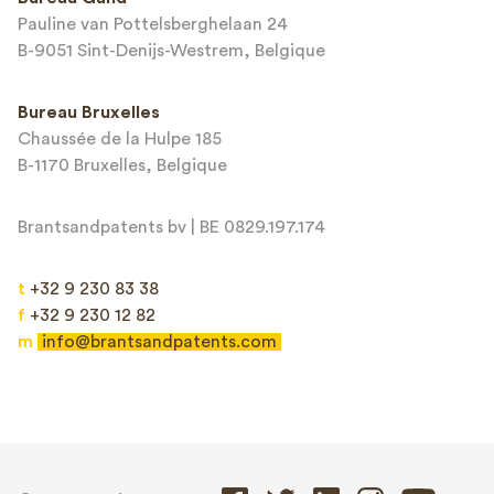
Terms of Service
apply.
Pauline van Pottelsberghelaan 24
B-9051 Sint-Denijs-Westrem, Belgique
Bureau Bruxelles
Chaussée de la Hulpe 185
B-1170 Bruxelles, Belgique
Brantsandpatents bv | BE 0829.197.174
t
+32 9 230 83 38
f
+32 9 230 12 82
m
info@brantsandpatents.com