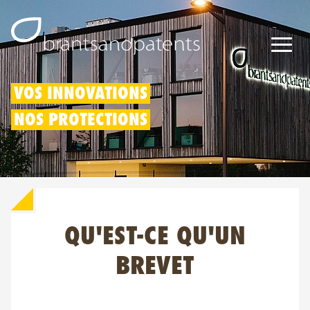
Brevets
VOS INNOVATIONS
NOS PROTECTIONS
Marques
Modèles
Déduction pour innovation
QU'EST-CE QU'UN
Droits IP
À propos de nous
BREVET
Blogs
Jobs