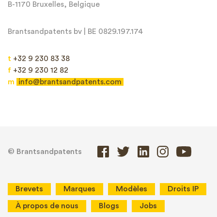
B-1170 Bruxelles, Belgique
Brantsandpatents bv | BE 0829.197.174
t
+32 9 230 83 38
f
+32 9 230 12 82
m
info@brantsandpatents.com
© Brantsandpatents
Brevets
Marques
Modèles
Droits IP
À propos de nous
Blogs
Jobs