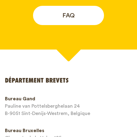
FAQ
Votre nom*
DÉPARTEMENT BREVETS
Numéro de téléphone*
Bureau Gand
Pauline van Pottelsberghelaan 24
Adresse email*
B-9051 Sint-Denijs-Westrem, Belgique
Bureau Bruxelles