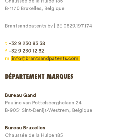
Chaussée de la Hulpe 185
Message*
B-1170 Bruxelles, Belgique
Brantsandpatents bv | BE 0829.197.174
t
+32 9 230 83 38
f
+32 9 230 12 82
m
info@brantsandpatents.com
Envoyer
DÉPARTEMENT MARQUES
This site is protected by reCAPTCHA and the Google
Privacy Policy
and
Bureau Gand
Terms of Service
apply.
Pauline van Pottelsberghelaan 24
B-9051 Sint-Denijs-Westrem, Belgique
Bureau Bruxelles
Chaussée de la Hulpe 185