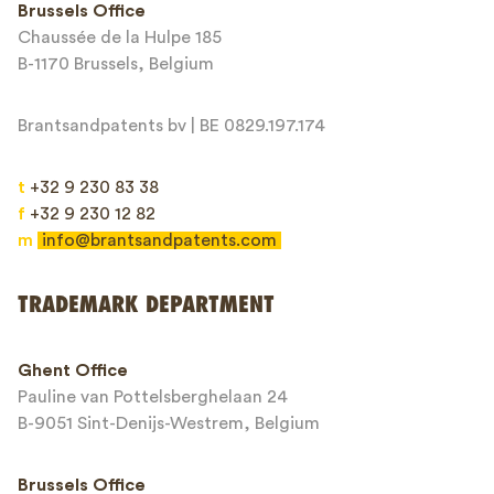
Brussels Office
Chaussée de la Hulpe 185
Message*
B-1170 Brussels, Belgium
Brantsandpatents bv | BE 0829.197.174
t
+32 9 230 83 38
f
+32 9 230 12 82
m
info@brantsandpatents.com
Send
TRADEMARK DEPARTMENT
This site is protected by reCAPTCHA and the Google
Privacy Policy
and
Ghent Office
Terms of Service
apply.
Pauline van Pottelsberghelaan 24
B-9051 Sint-Denijs-Westrem, Belgium
Brussels Office