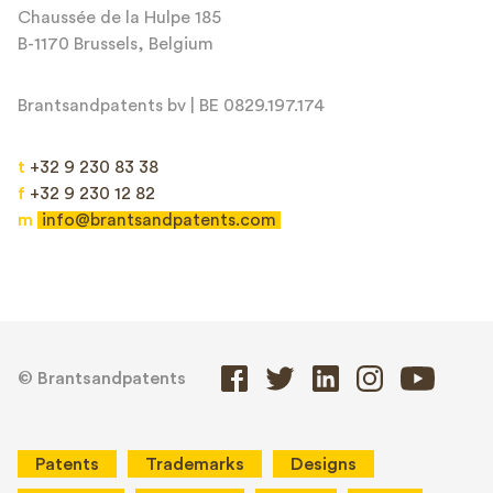
Chaussée de la Hulpe 185
B-1170 Brussels, Belgium
Brantsandpatents bv | BE 0829.197.174
t
+32 9 230 83 38
f
+32 9 230 12 82
m
info@brantsandpatents.com
© Brantsandpatents
Patents
Trademarks
Designs