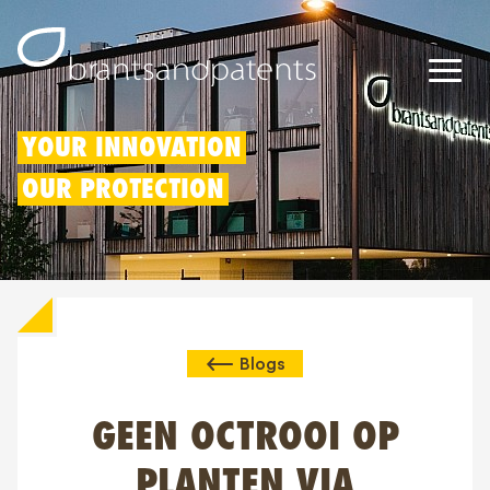
Patents
YOUR INNOVATION
OUR PROTECTION
Trademarks
Designs
Patent Box
Blogs
IP Rights
About us
GEEN OCTROOI OP
Blogs
PLANTEN VIA
Jobs