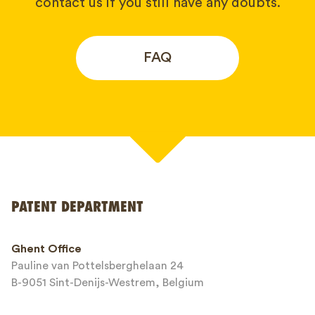
contact us if you still have any doubts.
FAQ
Your name*
PATENT DEPARTMENT
Phone*
Ghent Office
Pauline van Pottelsberghelaan 24
Email*
B-9051 Sint-Denijs-Westrem, Belgium