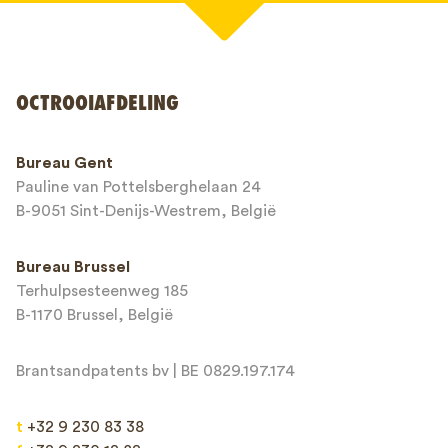
Uw naam*
OCTROOIAFDELING
Telefoonnummer*
Bureau Gent
Pauline van Pottelsberghelaan 24
E-mailadres*
B-9051 Sint-Denijs-Westrem, België
Bureau Brussel
Terhulpsesteenweg 185
Bericht*
B-1170 Brussel, België
Brantsandpatents bv | BE 0829.197.174
t
+32 9 230 83 38