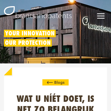
Octrooien
YOUR INNOVATION
OUR PROTECTION
Merken
Modellen
Innovatieaftrek
Blogs
IP rechten
Over ons
WAT U NÍÉT DOET, IS
Blogs
NET ZO BELANGRIJK
Jobs