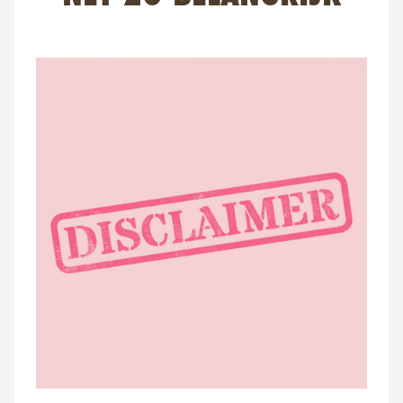
FAQ
Contact
NL
FR
EN
Client login