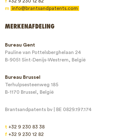
f
+32 9 230 12 82
m
info@brantsandpatents.com
Verzenden
MERKENAFDELING
This site is protected by reCAPTCHA and the Google
Privacy Policy
and
Bureau Gent
Terms of Service
apply.
Pauline van Pottelsberghelaan 24
B-9051 Sint-Denijs-Westrem, België
Bureau Brussel
Terhulpsesteenweg 185
B-1170 Brussel, België
Brantsandpatents bv | BE 0829.197.174
t
+32 9 230 83 38
f
+32 9 230 12 82