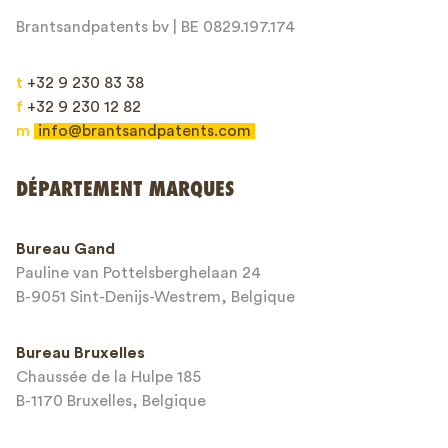
Brantsandpatents bv | BE 0829.197.174
t
+32 9 230 83 38
f
+32 9 230 12 82
m
info@brantsandpatents.com
Envoyer
DÉPARTEMENT MARQUES
This site is protected by reCAPTCHA and the Google
Privacy Policy
and
Bureau Gand
Terms of Service
apply.
Pauline van Pottelsberghelaan 24
B-9051 Sint-Denijs-Westrem, Belgique
Bureau Bruxelles
Chaussée de la Hulpe 185
B-1170 Bruxelles, Belgique