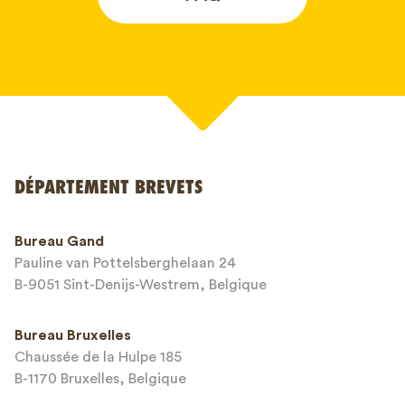
Votre nom*
DÉPARTEMENT BREVETS
Numéro de téléphone*
Bureau Gand
Pauline van Pottelsberghelaan 24
Adresse email*
B-9051 Sint-Denijs-Westrem, Belgique
Bureau Bruxelles
Chaussée de la Hulpe 185
Message*
B-1170 Bruxelles, Belgique