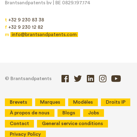
Brantsandpatents bv | BE 0829.197.174
t
+32 9 230 83 38
f
+32 9 230 12 82
m
info@brantsandpatents.com
© Brantsandpatents
Brevets
Marques
Modèles
Droits IP
À propos de nous
Blogs
Jobs
Contact
General service conditions
Privacy Policy