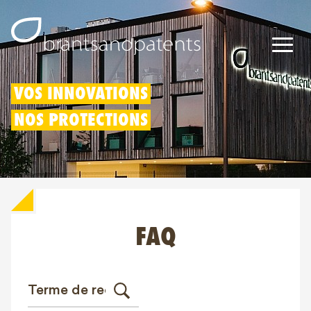
Brevets
VOS INNOVATIONS
NOS PROTECTIONS
Marques
Modèles
Déduction pour innovation
FAQ
Droits IP
À propos de nous
Blogs
Jobs