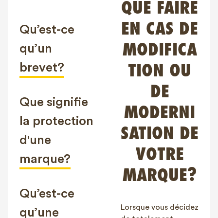
QUE FAIRE
FAQ
EN CAS DE
Contact
Qu’est-ce
NL
FR
EN
MODIFICA
qu’un
brevet?
TION OU
Client login
DE
Que signifie
MODERNI
la protection
SATION DE
d'une
VOTRE
marque?
MARQUE?
Qu’est-ce
Lorsque vous décidez
qu’une