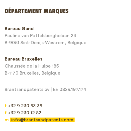
Envoyer
DÉPARTEMENT MARQUES
This site is protected by reCAPTCHA and the Google
Privacy Policy
and
Bureau Gand
Terms of Service
apply.
Pauline van Pottelsberghelaan 24
B-9051 Sint-Denijs-Westrem, Belgique
Bureau Bruxelles
Chaussée de la Hulpe 185
B-1170 Bruxelles, Belgique
Brantsandpatents bv | BE 0829.197.174
t
+32 9 230 83 38
f
+32 9 230 12 82
m
info@brantsandpatents.com