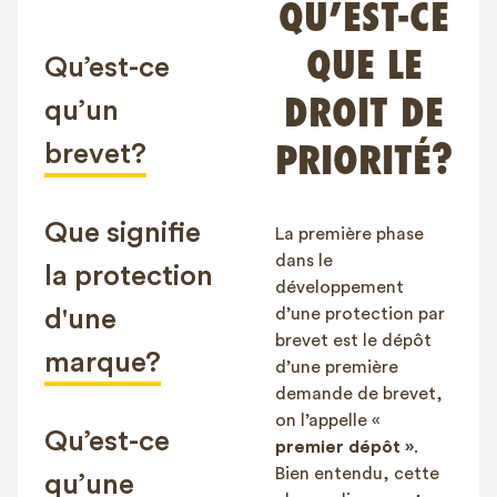
QU’EST-CE
FAQ
QUE LE
Contact
Qu’est-ce
NL
FR
EN
DROIT DE
qu’un
brevet?
PRIORITÉ?
Client login
Que signifie
La première phase
dans le
la protection
développement
d'une
d’une protection par
brevet est le dépôt
marque?
d’une première
demande de brevet,
on l’appelle «
Qu’est-ce
premier dépôt »
.
Bien entendu, cette
qu’une