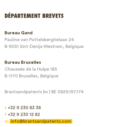
DÉPARTEMENT BREVETS
Numéro de téléphone*
Bureau Gand
Pauline van Pottelsberghelaan 24
Adresse email*
B-9051 Sint-Denijs-Westrem, Belgique
Bureau Bruxelles
Chaussée de la Hulpe 185
Message*
B-1170 Bruxelles, Belgique
Brantsandpatents bv | BE 0829.197.174
t
+32 9 230 83 38
f
+32 9 230 12 82
m
info@brantsandpatents.com