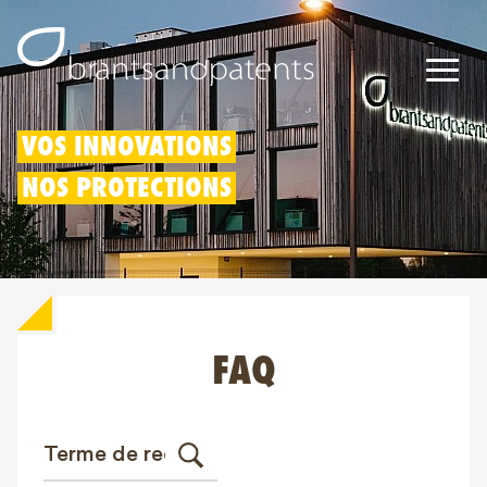
Brevets
VOS INNOVATIONS
NOS PROTECTIONS
Marques
Modèles
Déduction pour innovation
FAQ
Droits IP
À propos de nous
Blogs
Jobs