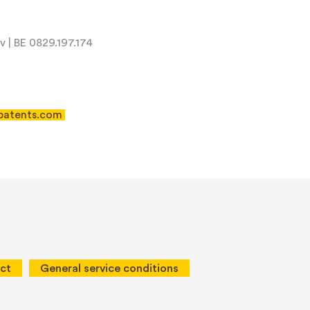
 | BE 0829.197.174
patents.com
 of Service
apply.
ct
General service conditions