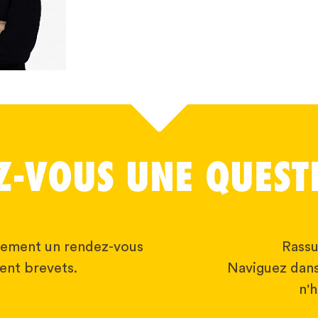
Z-VOUS UNE QUEST
brement un rendez-vous
Rassu
ent brevets.
Naviguez dans
n'h