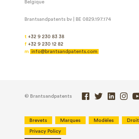
Belgique
Brantsandpatents bv | BE 0829.197.174
t
+32 9 230 83 38
Message*
f
+32 9 230 12 82
m
info@brantsandpatents.com
© Brantsandpatents
Brevets
Marques
Modèles
Droit
Privacy Policy