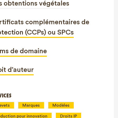
s obtentions végétales
rtificats complémentaires de
otection (CCPs) ou SPCs
ms de domaine
it d’auteur
VICES
evets
Marques
Modèles
duction pour innovation
Droits IP