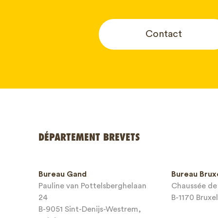
Contact
Votre nom
DÉPARTEMENT BREVETS
Numéro d
Bureau Gand
Bureau Brux
téléphone
Pauline van Pottelsberghelaan
Chaussée de 
24
B-1170 Bruxel
Adresse e
B-9051 Sint-Denijs-Westrem,