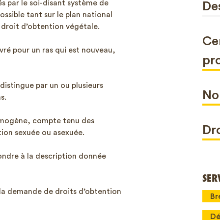
 par le soi-disant système de
De
ssible tant sur le plan national
e droit d’obtention végétale.
Ce
ivré pour un ras qui est nouveau,
pr
 distingue par un ou plusieurs
No
s.
homogène, compte tenu des
Dro
ation sexuée ou asexuée.
ondre à la description donnée
SER
la demande de droits d’obtention
Br
Dé