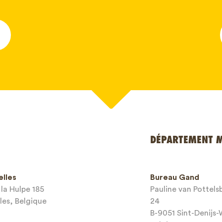
*
DÉPARTEMENT 
e
elles
Bureau Gand
*
la Hulpe 185
Pauline van Pottel
les, Belgique
24
mail*
B-9051 Sint-Denijs