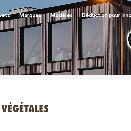
vets
Marques
Modèles
Déduction pour inn
 VÉGÉTALES