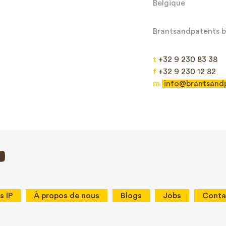
Belgique
Brantsandpatents bv
t
+32 9 230 83 38
f
+32 9 230 12 82
m
info@brantsand
Envoyer
This site is protected by reCAPTCHA and the Google
Privacy Policy
and
Terms
s IP
À propos de nous
Blogs
Jobs
Conta