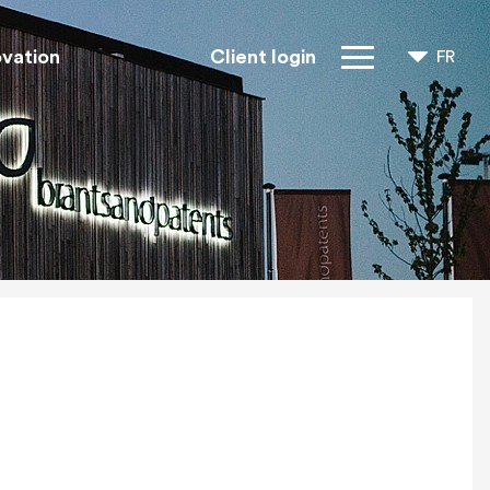
ovation
Client login
FR
NL
EN
Droits IP
À propos de
nous
Blogs
Jobs
FAQ
Contact