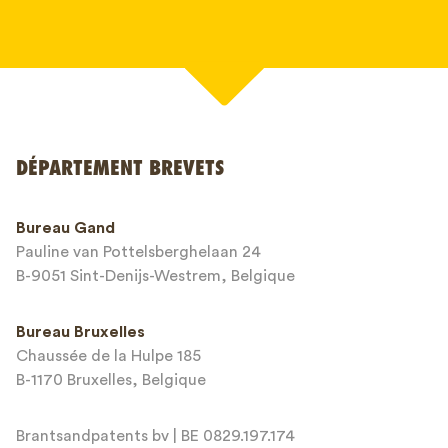
Votre nom*
DÉPARTEMENT BREVETS
Numéro de téléphone*
Bureau Gand
Pauline van Pottelsberghelaan 24
Adresse email*
B-9051 Sint-Denijs-Westrem, Belgique
Bureau Bruxelles
Chaussée de la Hulpe 185
Message*
B-1170 Bruxelles, Belgique
Brantsandpatents bv | BE 0829.197.174