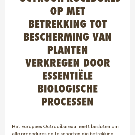
FAQ
OP MET
Contact
BETREKKING TOT
NL
FR
EN
BESCHERMING VAN
Client login
PLANTEN
VERKREGEN DOOR
ESSENTIËLE
BIOLOGISCHE
PROCESSEN
Het Europees Octrooibureau heeft besloten om
alle procedures op te schorten die betrekking