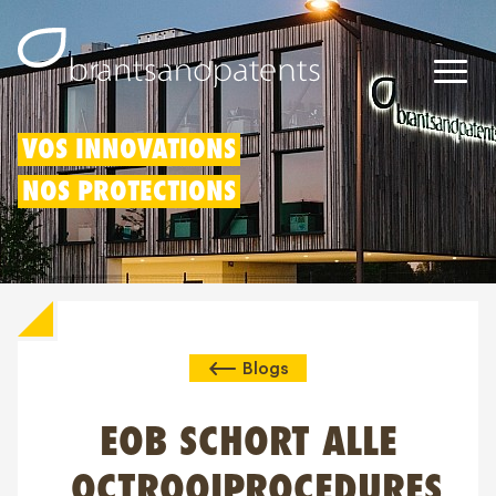
Brevets
VOS INNOVATIONS
NOS PROTECTIONS
Marques
Modèles
Déduction pour innovation
Blogs
Droits IP
À propos de nous
EOB SCHORT ALLE
Blogs
OCTROOIPROCEDURES
Jobs