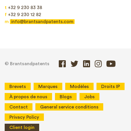
t
+32 9 230 83 38
f
+32 9 230 12 82
m
info@brantsandpatents.com
© Brantsandpatents
Brevets
Marques
Modèles
Droits IP
À propos de nous
Blogs
Jobs
Contact
General service conditions
Privacy Policy
Client login