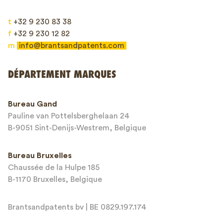
t
+32 9 230 83 38
f
+32 9 230 12 82
m
info@brantsandpatents.com
Envoyer
DÉPARTEMENT MARQUES
This site is protected by reCAPTCHA and the Google
Privacy Policy
and
Bureau Gand
Terms of Service
apply.
Pauline van Pottelsberghelaan 24
B-9051 Sint-Denijs-Westrem, Belgique
Bureau Bruxelles
Chaussée de la Hulpe 185
B-1170 Bruxelles, Belgique
Brantsandpatents bv | BE 0829.197.174