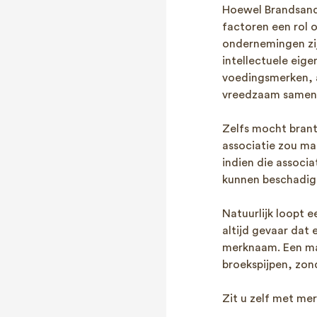
Hoewel Brandsandp
factoren een rol o
ondernemingen zijn
intellectuele ei
voedingsmerken, a
vreedzaam samenl
Zelfs mocht brant
associatie zou ma
indien die associa
kunnen beschadig
Natuurlijk loopt e
altijd gevaar dat 
merknaam. Een mar
broekspijpen, zon
Zit u zelf met me