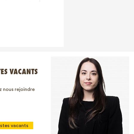
TES VACANTS
 nous rejoindre
stes vacants