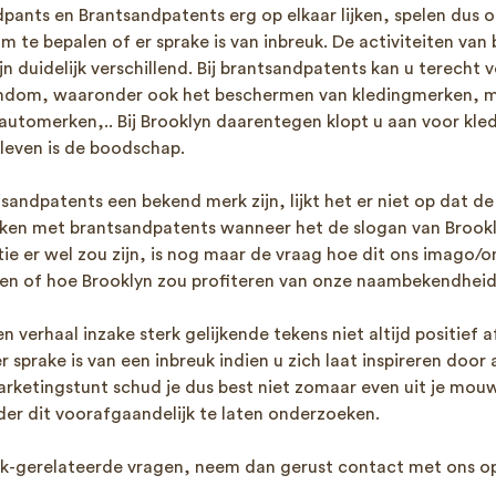
ants en Brantsandpatents erg op elkaar lijken, spelen dus 
m te bepalen of er sprake is van inbreuk. De activiteiten van
 duidelijk verschillend. Bij brantsandpatents kan u terecht 
gendom, waaronder ook het beschermen van kledingmerken, 
utomerken,.. Bij Brooklyn daarentegen klopt u aan voor kledi
even is de boodschap.
sandpatents een bekend merk zijn, lijkt het er niet op dat 
ken met brantsandpatents wanneer het de slogan van Brookly
tie er wel zou zijn, is nog maar de vraag hoe dit ons imago/
en of hoe Brooklyn zou profiteren van onze naambekendheid
en verhaal inzake sterk gelijkende tekens niet altijd positief a
er sprake is van een inbreuk indien u zich laat inspireren doo
ketingstunt schud je dus best niet zomaar even uit je mouw,
der dit voorafgaandelijk te laten onderzoeken.
rk-gerelateerde vragen, neem dan gerust contact met ons op