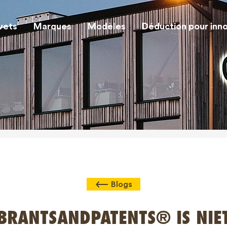
vets
Marques
Modèles
Déduction pour inn
Blogs
BRANTSANDPATENTS® IS NIE