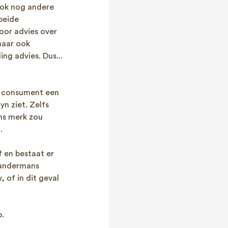
ook nog andere
 beide
voor advies over
maar ook
ng advies. Dus...
de consument een
n ziet. Zelfs
ons merk zou
.
f en bestaat er
r andermans
 of in dit geval
.