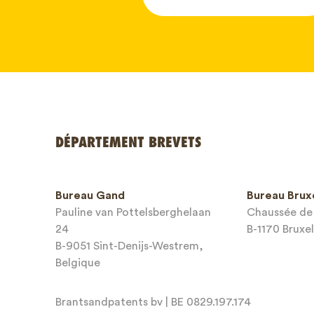
Votre nom
DÉPARTEMENT BREVETS
Numéro d
Bureau Gand
Bureau Brux
téléphone
Pauline van Pottelsberghelaan
Chaussée de 
24
B-1170 Bruxel
Adresse e
B-9051 Sint-Denijs-Westrem,
Belgique
Brantsandpatents bv | BE 0829.197.174