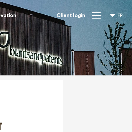
ovation
Client login
FR
NL
EN
Droits IP
À propos de
nous
Blogs
Jobs
FAQ
Contact
T