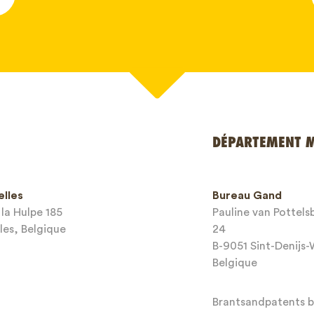
*
DÉPARTEMENT 
e
elles
Bureau Gand
*
la Hulpe 185
Pauline van Pottel
les, Belgique
24
mail*
B-9051 Sint-Denijs
Belgique
Brantsandpatents bv