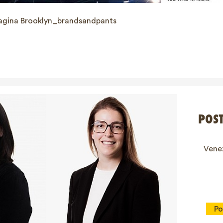
pagina Brooklyn_brandsandpants
POS
Venez
Po