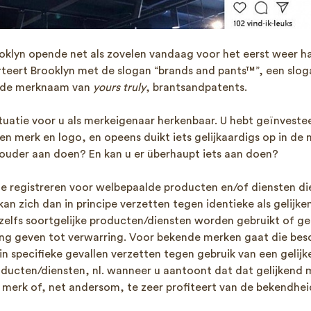
oklyn opende net als zovelen vandaag voor het eerst weer ha
rteert Brooklyn met de slogan “brands and pants™”, een slog
j de merknaam van
yours truly
, brantsandpatents.
ituatie voor u als merkeigenaar herkenbaar. U hebt geïnvestee
n merk en logo, en opeens duikt iets gelijkaardigs op in de
houder aan doen? En kan u er überhaupt iets aan doen?
e registreren voor welbepaalde producten en/of diensten die 
an zich dan in principe verzetten tegen identieke als gelijk
 zelfs soortgelijke producten/diensten worden gebruikt of ge
ing geven tot verwarring. Voor bekende merken gaat die be
 in specifieke gevallen verzetten tegen gebruik van een gelij
ducten/diensten, nl. wanneer u aantoont dat dat gelijkend
merk of, net andersom, te zeer profiteert van de bekendhei