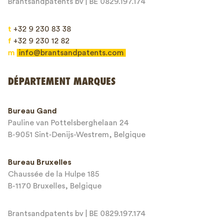
Brantsandpatents bv | BE 0829.197.174
t
+32 9 230 83 38
f
+32 9 230 12 82
m
info@brantsandpatents.com
Envoyer
DÉPARTEMENT MARQUES
This site is protected by reCAPTCHA and the Google
Privacy Policy
and
Bureau Gand
Terms of Service
apply.
Pauline van Pottelsberghelaan 24
B-9051 Sint-Denijs-Westrem, Belgique
Bureau Bruxelles
Chaussée de la Hulpe 185
B-1170 Bruxelles, Belgique
Brantsandpatents bv | BE 0829.197.174