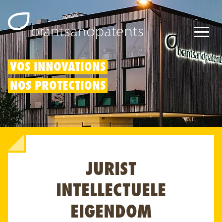
Brevets
VOS INNOVATIONS
NOS PROTECTIONS
Marques
Modèles
Déduction pour innovation
JURIST
Droits IP
À propos de nous
INTELLECTUELE
Blogs
EIGENDOM
Jobs