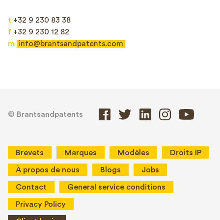
t
+32 9 230 83 38
f
+32 9 230 12 82
m
info@brantsandpatents.com
© Brantsandpatents
Brevets
Marques
Modèles
Droits IP
À propos de nous
Blogs
Jobs
Contact
General service conditions
Privacy Policy