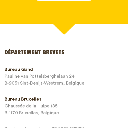
Votre nom*
DÉPARTEMENT BREVETS
Numéro de téléphone*
Bureau Gand
Pauline van Pottelsberghelaan 24
Adresse email*
B-9051 Sint-Denijs-Westrem, Belgique
Bureau Bruxelles
Chaussée de la Hulpe 185
Message*
B-1170 Bruxelles, Belgique