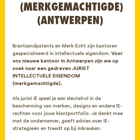
(MERKGEMACHTIGDE)
FAQ
Contact
(ANTWERPEN)
NL
FR
EN
Client login
Brantsandpatents en Merk-Echt zijn kantoren
gespecialiseerd in intellectuele eigendom.
Voor
ons nieuwe kantoor in Antwerpen zijn we op
zoek naar een gedreven JURIST
INTELLECTUELE EIGENDOM
(merkgemachtigde).
Als jurist IE speel je een sleutelrol in de
bescherming van merken, designs en andere IE-
rechten voor jouw klantportfolio. Je denkt mee
met de ondernemer, geeft advies over IE-
strategieën en treedt op bij inbreuken.