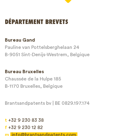
DÉPARTEMENT BREVETS
Numéro de téléphone*
Bureau Gand
Pauline van Pottelsberghelaan 24
Adresse email*
B-9051 Sint-Denijs-Westrem, Belgique
Bureau Bruxelles
Chaussée de la Hulpe 185
Message*
B-1170 Bruxelles, Belgique
Brantsandpatents bv | BE 0829.197.174
t
+32 9 230 83 38
f
+32 9 230 12 82
m
info@brantsandpatents.com