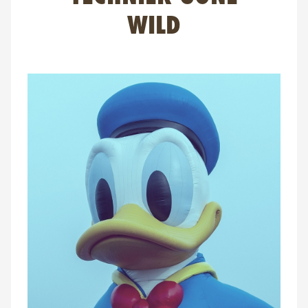
FAQ
WILD
Contact
NL
FR
EN
Client login