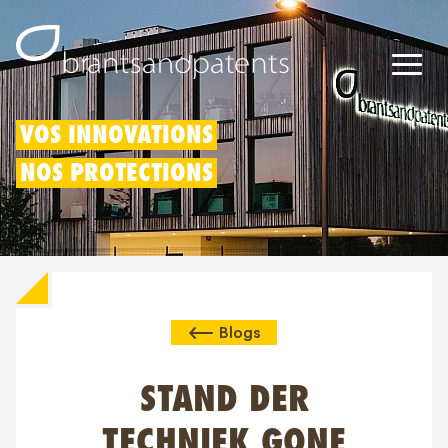
Brevets
VOS INNOVATIONS
NOS PROTECTIONS
Marques
Modèles
Déduction pour innovation
Blogs
Droits IP
À propos de nous
STAND DER
Blogs
TECHNIEK GONE
Jobs