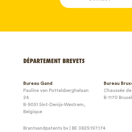
Votre nom
DÉPARTEMENT BREVETS
Numéro d
Bureau Gand
Bureau Brux
téléphone
Pauline van Pottelsberghelaan
Chaussée de 
24
B-1170 Bruxel
Adresse e
B-9051 Sint-Denijs-Westrem,
Belgique
Brantsandpatents bv | BE 0829.197.174