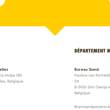
*
DÉPARTEMENT 
e
elles
Bureau Gand
*
la Hulpe 185
Pauline van Pottel
les, Belgique
24
mail*
B-9051 Sint-Denijs
Belgique
Brantsandpatents bv