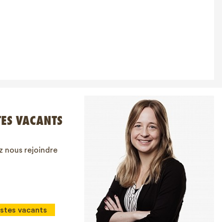
TES VACANTS
 nous rejoindre
stes vacants