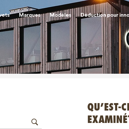
vets
Marques
Modèles
Déduction pour inn
QU’EST-
EXAMINÉ