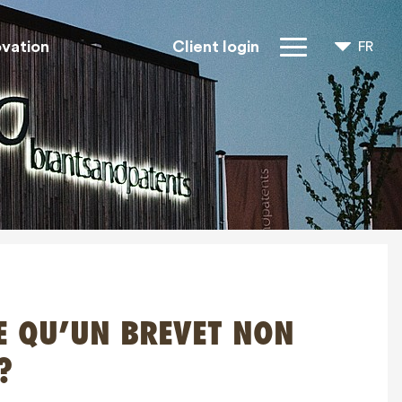
ovation
Client login
FR
NL
EN
Droits IP
À propos de
nous
Blogs
Jobs
FAQ
CE QU’UN BREVET NON
Contact
?