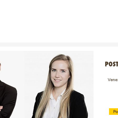
POS
Venez
Po