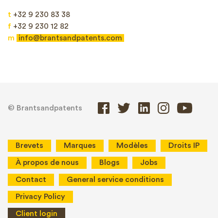
t
+32 9 230 83 38
f
+32 9 230 12 82
m
info@brantsandpatents.com
© Brantsandpatents
Brevets
Marques
Modèles
Droits IP
À propos de nous
Blogs
Jobs
Contact
General service conditions
Privacy Policy
Client login