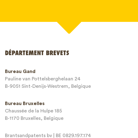
Votre nom*
DÉPARTEMENT BREVETS
Numéro de téléphone*
Bureau Gand
Pauline van Pottelsberghelaan 24
Adresse email*
B-9051 Sint-Denijs-Westrem, Belgique
Bureau Bruxelles
Chaussée de la Hulpe 185
Message*
B-1170 Bruxelles, Belgique
Brantsandpatents bv | BE 0829.197.174