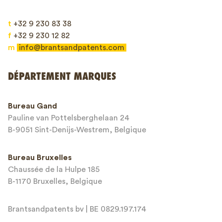
t
+32 9 230 83 38
f
+32 9 230 12 82
m
info@brantsandpatents.com
Envoyer
DÉPARTEMENT MARQUES
This site is protected by reCAPTCHA and the Google
Privacy Policy
and
Bureau Gand
Terms of Service
apply.
Pauline van Pottelsberghelaan 24
B-9051 Sint-Denijs-Westrem, Belgique
Bureau Bruxelles
Chaussée de la Hulpe 185
B-1170 Bruxelles, Belgique
Brantsandpatents bv | BE 0829.197.174