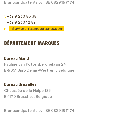
Brantsandpatents bv | BE 0829.197.174
t
+32 9 230 83 38
f
+32 9 230 12 82
m
info@brantsandpatents.com
Envoyer
DÉPARTEMENT MARQUES
This site is protected by reCAPTCHA and the Google
Privacy Policy
and
Bureau Gand
Terms of Service
apply.
Pauline van Pottelsberghelaan 24
B-9051 Sint-Denijs-Westrem, Belgique
Bureau Bruxelles
Chaussée de la Hulpe 185
B-1170 Bruxelles, Belgique
Brantsandpatents bv | BE 0829.197.174