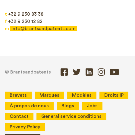
t
+32 9 230 83 38
f
+32 9 230 12 82
m
info@brantsandpatents.com
© Brantsandpatents
Brevets
Marques
Modèles
Droits IP
À propos de nous
Blogs
Jobs
Contact
General service conditions
Privacy Policy