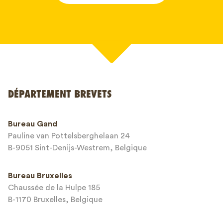
Votre nom*
DÉPARTEMENT BREVETS
Numéro de téléphone*
Bureau Gand
Pauline van Pottelsberghelaan 24
Adresse email*
B-9051 Sint-Denijs-Westrem, Belgique
Bureau Bruxelles
Chaussée de la Hulpe 185
Message*
B-1170 Bruxelles, Belgique